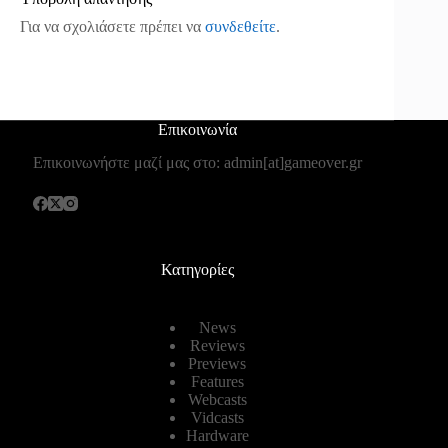
Για να σχολιάσετε πρέπει να
συνδεθείτε
.
Επικοινωνία
Επικοινωνήστε μαζί μας στο: admin[at]gameover.gr
Κατηγορίες
News
Reviews
Previews
Features
Webcasts
Vidcasts
Hardware