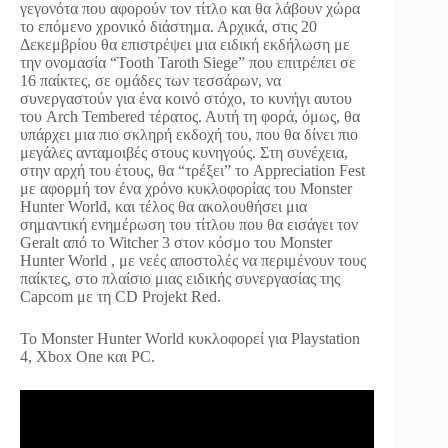
γεγονότα που αφορούν τον τίτλο και θα λάβουν χώρα
το επόμενο χρονικό διάστημα. Αρχικά, στις 20
Δεκεμβρίου θα επιστρέψει μια ειδική εκδήλωση με
την ονομασία “Tooth Taroth Siege” που επιτρέπει σε
16 παίκτες, σε ομάδες των τεσσάρων, να
συνεργαστούν για ένα κοινό στόχο, το κυνήγι αυτου
του Arch Tembered τέρατος. Αυτή τη φορά, όμως, θα
υπάρχει μια πιο σκληρή εκδοχή του, που θα δίνει πιο
μεγάλες ανταμοιβές στους κυνηγούς. Στη συνέχεια,
στην αρχή του έτους, θα “τρέξει” το Appreciation Fest
με αφορμή τον ένα χρόνο κυκλοφορίας του Monster
Hunter World, και τέλος θα ακολουθήσει μια
σημαντική ενημέρωση του τίτλου που θα εισάγει τον
Geralt από το Witcher 3 στον κόσμο του Monster
Hunter World , με νεές αποστολές να περιμένουν τους
παίκτες, στο πλαίσιο μιας ειδικής συνεργασίας της
Capcom με τη CD Projekt Red.
Το Monster Hunter World κυκλοφορεί για Playstation
4, Xbox One και PC.