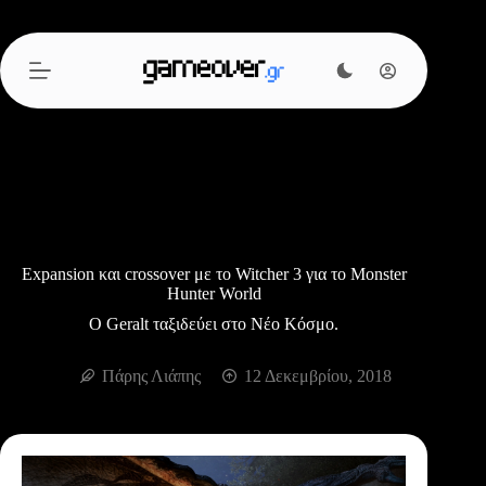
Μετάβαση
στο
περιεχόμενο
Εxpansion και crossover με το Witcher 3 για το Monster
Hunter World
Ο Geralt ταξιδεύει στο Νέο Κόσμο.
Πάρης Λιάπης
12 Δεκεμβρίου, 2018