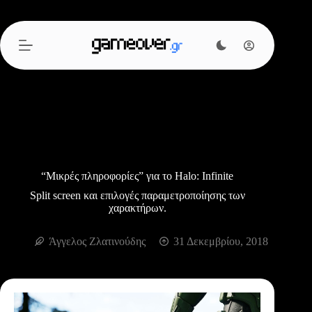
Μετάβαση
στο
περιεχόμενο
“Μικρές πληροφορίες” για το Halo: Infinite
Split screen και επιλογές παραμετροποίησης των
χαρακτήρων.
Άγγελος Ζλατινούδης
31 Δεκεμβρίου, 2018