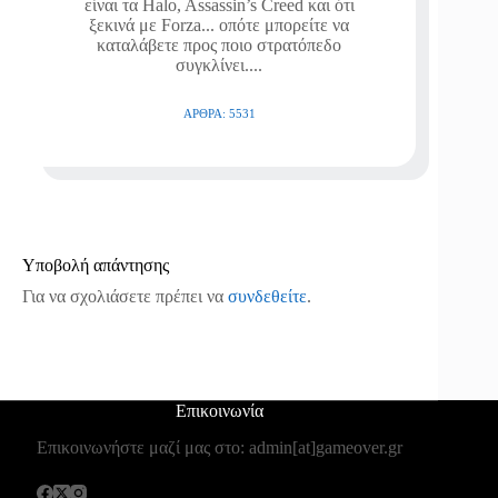
είναι τα Halo, Assassin’s Creed και ότι
ξεκινά με Forza... οπότε μπορείτε να
καταλάβετε προς ποιο στρατόπεδο
συγκλίνει....
ΆΡΘΡΑ: 5531
Υποβολή απάντησης
Για να σχολιάσετε πρέπει να
συνδεθείτε
.
Επικοινωνία
Επικοινωνήστε μαζί μας στο: admin[at]gameover.gr