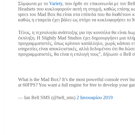
Σύμφωνα με το
Variety
, που ήρθε σε επικοινωνία με τον Be
Headsets που κυκλοφορούν αυτή τη στιγμή, καθώς επίσης κ
specs του Mad Box θα είναι στα επίπεδα που θα διαθέτουν 
καθώς η εταιρεία έχει βάλει ως στόχο να κυκλοφορήσει το 
Τέλος, η τεχνολογία ανάπτυξης για την κονσόλα θα είναι δωρ
έκπληξη. Η Slightly Mad Studios έχει δημιουργήσει μια πλή
προγραμματιστές, όπως κρίνουν κατάλληλο, χωρίς κάποιο επ
υπηρεσίες είναι αποκλειστικές, αλλά δεδομένου ότι θα δώσο
προγραμματιστές, θα είναι η επιλογή τους”, δήλωσε ο Bell σ
What is the Mad Box? It’s the most powerful console ever b
at 60FPS? You want a full engine for free to develop your gam
— Ian Bell SMS (@bell_sms)
2 Ιανουαρίου 2019