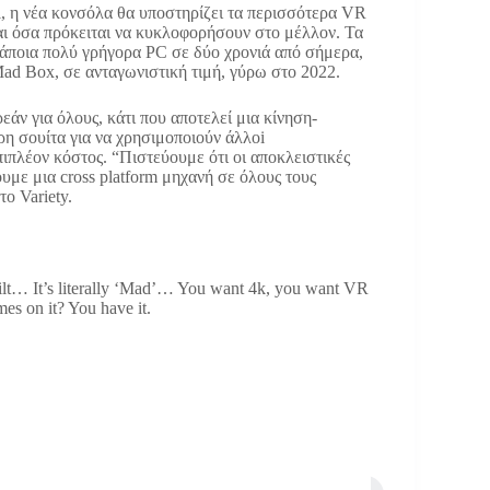
ll, η νέα κονσόλα θα υποστηρίζει τα περισσότερα VR
αι όσα πρόκειται να κυκλοφορήσουν στο μέλλον. Τα
κάποια πολύ γρήγορα PC σε δύο χρονιά από σήμερα,
Mad Box, σε ανταγωνιστική τιμή, γύρω στο 2022.
εάν για όλους, κάτι που αποτελεί μια κίνηση-
ρη σουίτα για να χρησιμοποιούν άλλοi
ιπλέον κόστος. “Πιστεύουμε ότι οι αποκλειστικές
υμε μια cross platform μηχανή σε όλους τους
το Variety.
uilt… It’s literally ‘Mad’… You want 4k, you want VR
es on it? You have it.