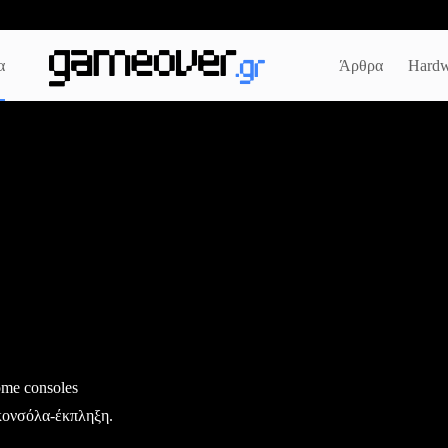
α
Άρθρα
Hardw
ome consoles
 κονσόλα-έκπληξη.