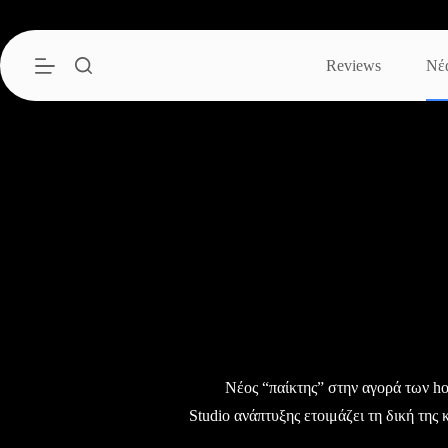
Μετάβαση
στο
περιεχόμενο
Reviews
Νέ
Νέος “παίκτης” στην αγορά των h
Studio ανάπτυξης ετοιμάζει τη δική της