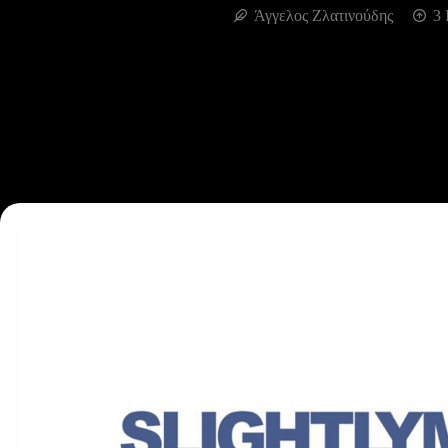
Άγγελος Ζλατινούδης
3 