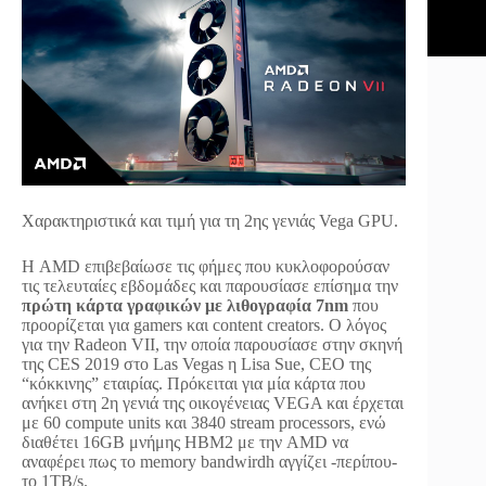
Χαρακτηριστικά και τιμή για τη 2ης γενιάς Vega GPU.
Η AMD επιβεβαίωσε τις φήμες που κυκλοφορούσαν
τις τελευταίες εβδομάδες και παρουσίασε επίσημα την
πρώτη κάρτα γραφικών με λιθογραφία 7nm
που
προορίζεται για gamers και content creators. Ο λόγος
για την Radeon VII, την οποία παρουσίασε στην σκηνή
της CES 2019 στο Las Vegas η Lisa Sue, CEO της
“κόκκινης” εταιρίας. Πρόκειται για μία κάρτα που
ανήκει στη 2η γενιά της οικογένειας VEGA και έρχεται
με 60 compute units και 3840 stream processors, ενώ
διαθέτει 16GB μνήμης HBM2 με την AMD να
αναφέρει πως το memory bandwirdh αγγίζει -περίπου-
τo 1TB/s.