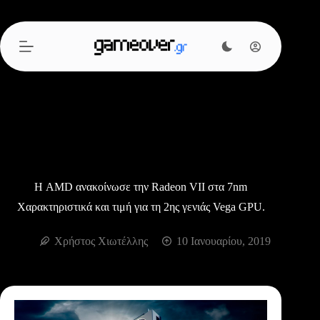
Μετάβαση
στο
περιεχόμενο
Η AMD ανακοίνωσε την Radeon VII στα 7nm
Χαρακτηριστικά και τιμή για τη 2ης γενιάς Vega GPU.
Χρήστος Χιωτέλλης
10 Ιανουαρίου, 2019