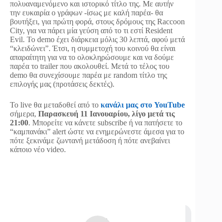
πολυαναμενόμενο και ιστορικό τίτλο της. Με αυτήν
την ευκαιρία ο γράφων -ίσως με καλή παρέα- θα
βουτήξει, για πρώτη φορά, στους δρόμους της Raccoon
City, για να πάρει μία γεύση από το τι εστί Resident
Evil. Το demo έχει διάρκεια μόλις 30 λεπτά, αφού μετά
“κλειδώνει”. Έτσι, η συμμετοχή του κοινού θα είναι
απαραίτητη για να το ολοκληρώσουμε και να δούμε
παρέα το trailer που ακολουθεί. Μετά το τέλος του
demo θα συνεχίσουμε παρέα με random τίτλο της
επιλογής μας (προτάσεις δεκτές).
To live θα μεταδοθεί από το
κανάλι μας στο YouTube
σήμερα,
Παρασκευή 11 Ιανουαρίου, λίγο μετά τις
21:00
. Μπορείτε να κάνετε subscribe ή να πατήσετε το
“καμπανάκι” alert ώστε να ενημερώνεστε άμεσα για το
πότε ξεκινάμε ζωντανή μετάδοση ή πότε ανεβαίνει
κάποιο νέο video.