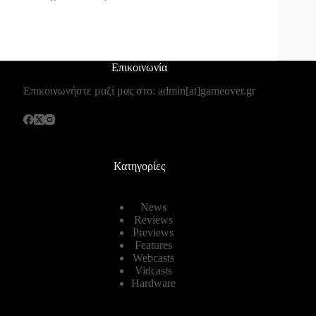
Επικοινωνία
Επικοινωνήστε μαζί μας στο: admin[at]gameover.gr
Κατηγορίες
News
Reviews
Previews
Features
Webcasts
Vidcasts
Hardware