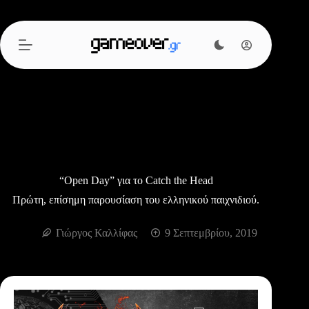
Μετάβαση
στο
περιεχόμενο
“Open Day” για το Catch the Head
Πρώτη, επίσημη παρουσίαση του ελληνικού παιχνιδιού.
Γιώργος Καλλίφας
9 Σεπτεμβρίου, 2019