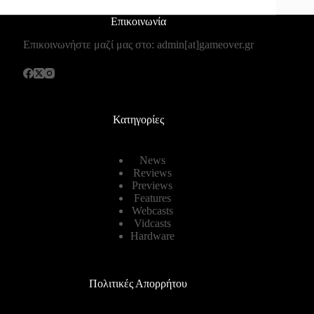
Επικοινωνία
Επικοινωνήστε μαζί μας στο: admin[at]gameover.gr
Κατηγορίες
News
Reviews
Previews
Features
Webcasts
Vidcasts
Hardware
Πολιτικές Απορρήτου