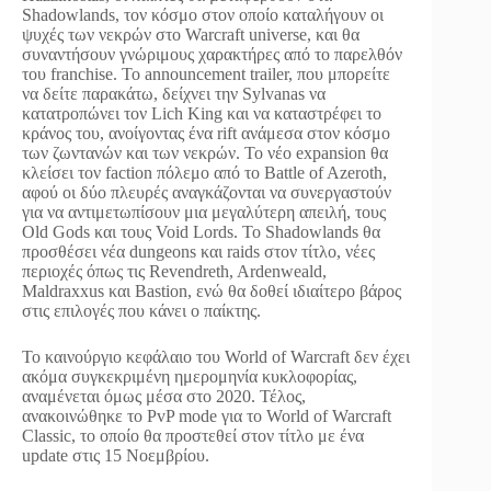
Shadowlands, τον κόσμο στον οποίο καταλήγουν οι
ψυχές των νεκρών στο Warcraft universe, και θα
συναντήσουν γνώριμους χαρακτήρες από το παρελθόν
του franchise. Το announcement trailer, που μπορείτε
να δείτε παρακάτω, δείχνει την Sylvanas να
κατατροπώνει τον Lich King και να καταστρέφει το
κράνος του, ανοίγοντας ένα rift ανάμεσα στον κόσμο
των ζωντανών και των νεκρών. To νέο expansion θα
κλείσει τον faction πόλεμο από το Battle of Azeroth,
αφού οι δύο πλευρές αναγκάζονται να συνεργαστούν
για να αντιμετωπίσουν μια μεγαλύτερη απειλή, τους
Old Gods και τους Void Lords. Το Shadowlands θα
προσθέσει νέα dungeons και raids στον τίτλο, νέες
περιοχές όπως τις Revendreth, Ardenweald,
Maldraxxus και Bastion, ενώ θα δοθεί ιδιαίτερο βάρος
στις επιλογές που κάνει ο παίκτης.
Το καινούργιο κεφάλαιο του World of Warcraft δεν έχει
ακόμα συγκεκριμένη ημερομηνία κυκλοφορίας,
αναμένεται όμως μέσα στο 2020. Τέλος,
ανακοινώθηκε το PvP mode για το World of Warcraft
Classic, το οποίο θα προστεθεί στον τίτλο με ένα
update στις 15 Νοεμβρίου.