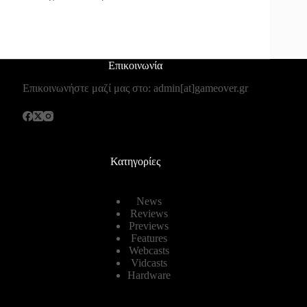
Επικοινωνία
Επικοινωνήστε μαζί μας στο: admin[at]gameover.gr
Κατηγορίες
News
Reviews
Previews
Features
Webcasts
Vidcasts
Hardware