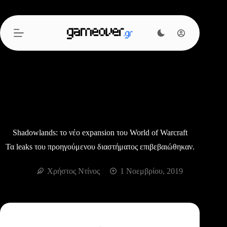
Μετάβαση
στο
περιεχόμενο
Shadowlands: το νέο expansion του World of Warcraft
Τα leaks του προηγούμενου διαστήματος επιβεβαιώθηκαν.
Χρήστος Ντίνος
1 Νοεμβρίου, 2019