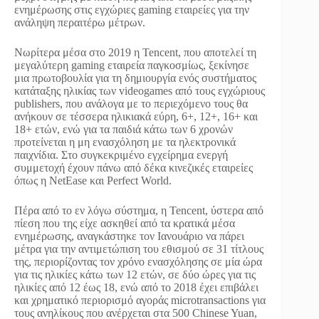
ενημέρωσης στις εγχώριες gaming εταιρείες για την
ανάληψη περαιτέρω μέτρων.
Νωρίτερα μέσα στο 2019 η Tencent, που αποτελεί τη
μεγαλύτερη gaming εταιρεία παγκοσμίως, ξεκίνησε
μια πρωτοβουλία για τη δημιουργία ενός συστήματος
κατάταξης ηλικίας των videogames από τους εγχώριους
publishers, που ανάλογα με το περιεχόμενο τους θα
ανήκουν σε τέσσερα ηλικιακά εύρη, 6+, 12+, 16+ και
18+ ετών, ενώ για τα παιδιά κάτω των 6 χρονών
προτείνεται η μη ενασχόληση με τα ηλεκτρονικά
παιχνίδια. Στο συγκεκριμένο εγχείρημα ενεργή
συμμετοχή έχουν πάνω από δέκα κινεζικές εταιρείες
όπως η NetEase και Perfect World.
Πέρα από το εν λόγω σύστημα, η Tencent, ύστερα από
πίεση που της είχε ασκηθεί από τα κρατικά μέσα
ενημέρωσης, αναγκάστηκε τον Ιανουάριο να πάρει
μέτρα για την αντιμετώπιση του εθισμού σε 31 τίτλους
της, περιορίζοντας τον χρόνο ενασχόλησης σε μία ώρα
για τις ηλικίες κάτω των 12 ετών, σε δύο ώρες για τις
ηλικίες από 12 έως 18, ενώ από το 2018 έχει επιβάλει
και χρηματικό περιορισμό αγοράς microtransactions για
τους ανηλίκους που ανέρχεται στα 500 Chinese Yuan,