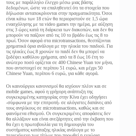
τους με παράλληλο έλεγχο μέσω μιας βάσης
δεδομένων, ώστε να επαληθευτεί ότι τα στοιχεία που
δήλωσαν ανταποκρίνονται στην πραγματικότητα. Όσοι
είναι κάτω των 18 ετών θα περιοριστούν σε 1,5 ώρα
ενασχόλησης με τα video games την ημέρα, με αύξηση
στις 3 ώρες κατά τη διάρκεια των διακοπών, και δεν θα
μπορούν να παίζουν από τις 10 το βράδυ έως τις 8 το
πρωί. Όσον αφορά στα microtransactions, θεσπίζονται
χρηματικά όρια ανάλογα με την ηλικία του παιδιού. Για
τις ηλικίες έως 8 χρονών το παιδί δεν θα μπορεί να
ξοδέψει καθόλου χρήματα, από τα 8 έως 16 έτη το
ανώτερο ποσό ορίζεται σε 400 Chinese Yuan τον μήνα,
που αντιστοιχεί σε περίπου 51 ευρώ, και μέχρι 50
Chinese Yuan, περίπου 6 ευρώ, για κάθε αγορά.
Οι καινούργιοι κανονισμοί θα ισχύουν πλέον και σε
mobile games, αφού η γρήγορη ανάπτυξη της
συγκεκριμένης κατηγορίας στην Κίνα έχει οδηγήσει
-σύμφωνα με την επιτροπή- σε αλόγιστες δαπάνες από
τους ανηλίκους σε microtransactions, καθώς και σε
φαινόμενα εθισμού. Οι συγκεκριμένες αποφάσεις δεν
θα αλλάξουν και είναι ανεξάρτητες από την έκβαση που
θα έχει η πρωτοβουλία για τη δημιουργία του
συστήματος κατάταξης ηλικίας ανάλογα με το
περιεχόμενο των τίτλων που προωθεί η εγχώρια