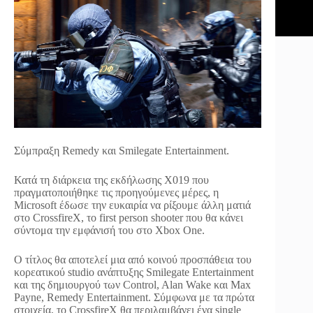
Σύμπραξη Remedy και Smilegate Entertainment.
Κατά τη διάρκεια της εκδήλωσης X019 που
πραγματοποιήθηκε τις προηγούμενες μέρες, η
Microsoft έδωσε την ευκαιρία να ρίξουμε άλλη ματιά
στο CrossfireX, το first person shooter που θα κάνει
σύντομα την εμφάνισή του στο Xbox One.
Ο τίτλος θα αποτελεί μια από κοινού προσπάθεια του
κορεατικού studio ανάπτυξης Smilegate Entertainment
και της δημιουργού των Control, Alan Wake και Max
Payne, Remedy Entertainment. Σύμφωνα με τα πρώτα
στοιχεία, το CrossfireX θα περιλαμβάνει ένα single