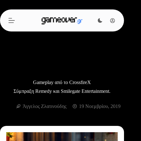
Μετάβαση
στο
περιεχόμενο
Gameplay από το CrossfireX
Σύμπραξη Remedy και Smilegate Entertainment.
Άγγελος Ζλατινούδης
19 Νοεμβρίου, 2019