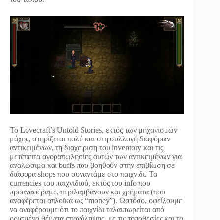
Το Lovecraft’s Untold Stories, εκτός των μηχανισμών
μάχης, στηρίζεται πολύ και στη συλλογή διαφόρων
αντικειμένων, τη διαχείριση του inventory και τις
μετέπειτα αγοραπωλησίες αυτών των αντικειμένων για
αναλώσιμα και buffs που βοηθούν στην επιβίωση σε
διάφορα shops που συναντάμε στο παιχνίδι. Τα
currencies του παιχνιδιού, εκτός του info που
προαναφέραμε, περιλαμβάνουν και χρήματα (που
αναφέρεται απλοϊκά ως “money”). Ωστόσο, οφείλουμε
να αναφέρουμε ότι το παιχνίδι ταλαιπωρείται από
ορισμένα θέματα επανάληψης, με τις τοποθεσίες και τα