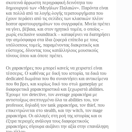
σκοτεινά άρρωστη περιγραφική δεινότητα του
δημιουργού των «Μεγάλων Παλαιών». Παρόντα είναι
και πολλά από τα λογής-λογής τερατουργήματα που
έχουν περάσει από τις σελίδες των κλασικών πλέον
horror αριστουργημάτων του συγγραφέα. Mνεία πρέπει
να γίνει, βέβαια, και στον ηχητικό τομέα, ο οποίος –
χωρίς exclusive soundtrack – καταφέρνει να διατηρήσει
την ατμόσφαιρα στα ίδια ζοφερά επίπεδα με τους
υπόλοιπους τομείς, παραμένοντας διακριτικός και
εύστοχος, δίνοντας τους κατάλληλους μουσικούς
τόνους όπου και όποτε πρέπει.
Οι χαρακτήρες που μπορεί κανείς να χειριστεί είναι
τέσσερις. Ο καθένας με δική του ιστορία, τα δικά του
dedicated δωμάτια που θα συναντήσει και αντικείμενα
που θα βρει, και κυρίως δικό του στυλ gameplay με
διαφορετικά χαρακτηριστικά και ξεχωριστά abilities.
Έχουμε τον detective, τον average χαρακτήρα με
αντιστοίχως ανεπτυγμένα όλα τα abilities του, τον
professor, δηλαδή τον tank χαρακτήρα, τον thief, που
επικεντρώνεται στο stealth, και την witch, τον mage
χαρακτήρα. Οι αλλαγές στη ροή της ιστορίας και οι
έξτρα περιοχές ανάλογα τους διαφορετικούς
χαρακτήρες σίγουρα αυξάνει την αξία στην επανάληψη
του τίτλου.