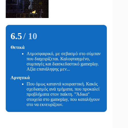
6.5
/ 10
Θετικά
Ατμοσφαιρικό, με σεβασμό στο σύμπαν
που διαχειρίζεται. Καλοφτιαγμένο,
συμπαγές και διασκεδαστικό gameplay.
Aξία επανάληψης μεν...
Αρνητικά
Που όμως καταντά κουραστική. Κακός
σχεδιασμός ανά τμήματα, που προκαλεί
προβλήματα στον παίκτη. "Άδικα"
στοιχεία στο gameplay, που καταλήγουν
στο να εκνευρίζουν.