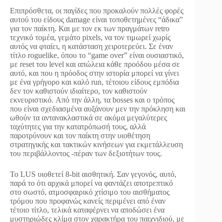
Επιπρόσθετα, οι παγίδες που προκαλούν πολλές φορές
αυτού του είδους damage είναι τοποθετημένες “άδικα”
για τον παίκτη. Και με τον εκ των πραγμάτων retro
τεχνικό τομέα, γεμάτο pixels, να τον τιμωρεί χωρίς
αυτός να φταίει, η κατάσταση χειροτερεύει. Σε έναν
τίτλο roguelike, όπου το “game over” είναι ουσιαστικό,
με reset του level και απώλεια κάθε προόδου μέσα σε
αυτό, και που η πρόοδος στην ιστορία μπορεί να γίνει
με ένα γρήγορο και καλό run, τέτοιου είδους εμπόδια
δεν τον καθιστούν ιδιαίτερο, τον καθιστούν
εκνευριστικό. Από την άλλη, τα bosses και ο τρόπος
που είναι σχεδιασμένα αυξάνουν μεν την πρόκληση και
ωθούν τα αντανακλαστικά σε ακόμα μεγαλύτερες
ταχύτητες για την κατατρόπωσή τους, αλλά
παροτρύνουν και τον παίκτη στην υιοθέτηση
στρατηγικής και τακτικών κινήσεων για εκμετάλλευση
του περιβάλλοντος -πέραν των δεξιοτήτων τους.
Το LUS υιοθετεί 8-bit αισθητική. Σαν γεγονός, αυτό,
παρά το ότι αρχικά μπορεί να φαντάζει αποτρεπτικό
στο σωστό, ατμοσφαιρικό χτίσιμο του αισθήματος
τρόμου που προφανώς κανείς περιμένει από έναν
τέτοιο τίτλο, τελικά καταφέρνει να αποδώσει ένα
μυστηριώδες κλίμα στον χαρακτήρα του παιχνιδιού, με