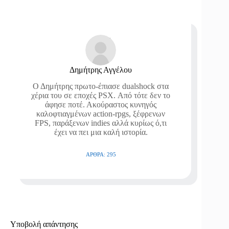
Δημήτρης Αγγέλου
Ο Δημήτρης πρωτο-έπιασε dualshock στα
χέρια του σε εποχές PSX. Από τότε δεν το
άφησε ποτέ. Ακούραστος κυνηγός
καλοφτιαγμένων action-rpgs, ξέφρενων
FPS, παράξενων indies αλλά κυρίως ό,τι
έχει να πει μια καλή ιστορία.
ΆΡΘΡΑ: 295
Υποβολή απάντησης