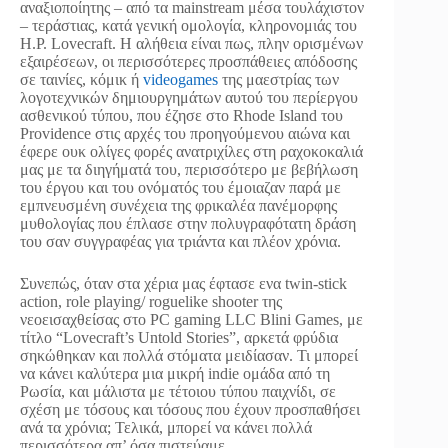
αναξιοποίητης – από τα mainstream μέσα τουλάχιστον
– τεράστιας, κατά γενική ομολογία, κληρονομιάς του
H.P. Lovecraft. Η αλήθεια είναι πως, πλην ορισμένων
εξαιρέσεων, οι περισσότερες προσπάθειες απόδοσης
σε ταινίες, κόμικ ή
videogames
της μαεστρίας των
λογοτεχνικών δημιουργημάτων αυτού του περίεργου
ασθενικού τύπου, που έζησε στο Rhode Island του
Providence στις αρχές του προηγούμενου αιώνα και
έφερε ουκ ολίγες φορές ανατριχίλες στη ραχοκοκαλιά
μας με τα διηγήματά του, περισσότερο με βεβήλωση
του έργου και του ονόματός του έμοιαζαν παρά με
εμπνευσμένη συνέχεια της φρικαλέα πανέμορφης
μυθολογίας που έπλασε στην πολυγραφότατη δράση
του σαν συγγραφέας για τριάντα και πλέον χρόνια.
Συνεπώς, όταν στα χέρια μας έφτασε ενα twin-stick
action, role playing/ roguelike shooter της
νεοεισαχθείσας στο PC gaming LLC Blini Games, με
τίτλο “Lovecraft’s Untold Stories”, αρκετά φρύδια
σηκώθηκαν και πολλά στόματα μειδίασαν. Τι μπορεί
να κάνει καλύτερα μια μικρή indie ομάδα από τη
Ρωσία, και μάλιστα με τέτοιου τύπου παιχνίδι, σε
σχέση με τόσους και τόσους που έχουν προσπαθήσει
ανά τα χρόνια; Τελικά, μπορεί να κάνει πολλά
περισσότερα απ’ όσα πιστεύαμε…