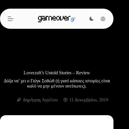
Μετάβαση
στο
περιεχόμενο
Lovecraft’s Untold Stories – Review
Δόξα να’ χει ο Γιόγκ Σοθώθ (ή γιατί κάποιες ιστορίες είναι
καλό να μην μένουν ανείπωτες).
Δημήτρης Αγγέλου
11 Δεκεμβρίου, 2019