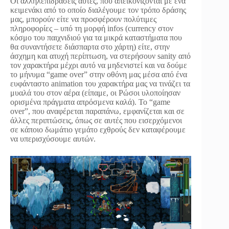
Οι αλληλεπιδράσεις αυτές, που απεικονίζονται με ένα
κειμενάκι από το οποίο διαλέγουμε τον τρόπο δράσης
μας, μπορούν είτε να προσφέρουν πολύτιμες
πληροφορίες – υπό τη μορφή infos (currency στον
κόσμο του παιχνιδιού για τα μικρά καταστήματα που
θα συναντήσετε διάσπαρτα στο χάρτη) είτε, στην
άσχημη και ατυχή περίπτωση, να στερήσουν sanity από
τον χαρακτήρα μέχρι αυτό να μηδενιστεί και να δούμε
το μήνυμα “game over” στην οθόνη μας μέσα από ένα
ευφάνταστο animation του χαρακτήρα μας να τινάζει τα
μυαλά του στον αέρα (είπαμε, οι Ρώσοι υλοποίησαν
ορισμένα πράγματα απρόσμενα καλά). Το “game
over”, που αναφέρεται παραπάνω, εμφανίζεται και σε
άλλες περιπτώσεις, όπως σε αυτές που εισερχόμενοι
σε κάποιο δωμάτιο γεμάτο εχθρούς δεν καταφέρουμε
να υπερισχύσουμε αυτών.