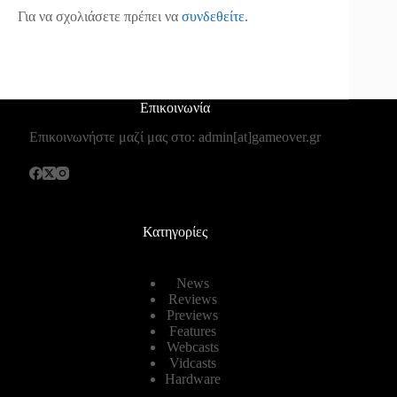
Για να σχολιάσετε πρέπει να
συνδεθείτε
.
Επικοινωνία
Επικοινωνήστε μαζί μας στο: admin[at]gameover.gr
Κατηγορίες
News
Reviews
Previews
Features
Webcasts
Vidcasts
Hardware