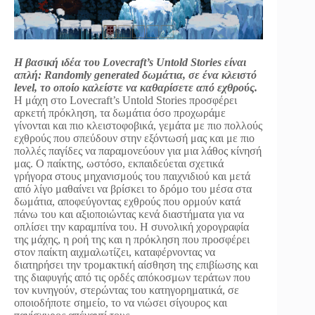
Η βασική ιδέα του Lovecraft’s Untold Stories είναι
απλή: Randomly generated δωμάτια, σε ένα κλειστό
level, το οποίο καλείστε να καθαρίσετε από εχθρούς.
H μάχη στο Lovecraft’s Untold Stories προσφέρει
αρκετή πρόκληση, τα δωμάτια όσο προχωράμε
γίνονται και πιο κλειστοφοβικά, γεμάτα με πιο πολλούς
εχθρούς που σπεύδουν στην εξόντωσή μας και με πιο
πολλές παγίδες να παραμονεύουν για μια λάθος κίνησή
μας. Ο παίκτης, ωστόσο, εκπαιδεύεται σχετικά
γρήγορα στους μηχανισμούς του παιχνιδιού και μετά
από λίγο μαθαίνει να βρίσκει το δρόμο του μέσα στα
δωμάτια, αποφεύγοντας εχθρούς που ορμούν κατά
πάνω του και αξιοποιώντας κενά διαστήματα για να
οπλίσει την καραμπίνα του. Η συνολική χορογραφία
της μάχης, η ροή της και η πρόκληση που προσφέρει
στον παίκτη αιχμαλωτίζει, καταφέρνοντας να
διατηρήσει την τρομακτική αίσθηση της επιβίωσης και
της διαφυγής από τις ορδές απόκοσμων τεράτων που
τον κυνηγούν, στερώντας του κατηγορηματικά, σε
οποιοδήποτε σημείο, το να νιώσει σίγουρος και