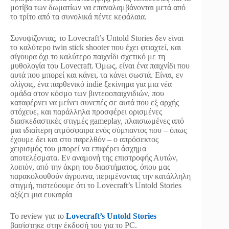
μοτίβα των δωματίων να επαναλαμβάνονται μετά από
το τρίτο από τα συνολικά πέντε κεφάλαια.
Συνοψίζοντας, το Lovecraft’s Untold Stories δεν είναι
το καλύτερο twin stick shooter που έχει φτιαχτεί, και
σίγουρα όχι το καλύτερο παιχνίδι σχετικό με τη
μυθολογία του Lovecraft. Όμως, είναι ένα παιχνίδι που
αυτά που μπορεί και κάνει, τα κάνει σωστά. Είναι, εν
ολίγοις, ένα παρθενικό indie ξεκίνημα για μια νέα
ομάδα στον κόσμο των βιντεοoπαιχνιδιών, που
καταφέρνει να μείνει συνεπές σε αυτά που εξ αρχής
στόχευε, και παράλληλα προσφέρει ορισμένες
διασκεδαστικές στιγμές gameplay, πλαισιωμένες από
μια ιδιαίτερη ατμόσφαιρα ενός σύμπαντος που – όπως
έχουμε δει και στο παρελθόν – ο απρόσεκτος
χειρισμός του μπορεί να επιφέρει άσχημα
αποτελέσματα. Εν αναμονή της επιστροφής Αυτών,
λοιπόν, από την άκρη του διαστήματος, όπου μας
παρακολουθούν άγρυπνα, περιμένοντας την κατάλληλη
στιγμή, πιστεύουμε ότι το Lovecraft’s Untold Stories
αξίζει μια ευκαιρία
Το review για το
Lovecraft’s Untold Stories
βασίστηκε στην έκδοσή του για το PC.