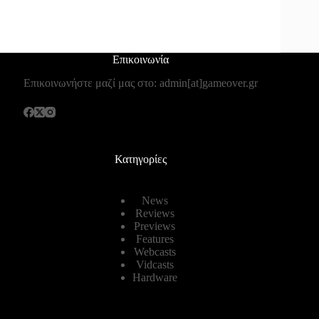
Επικοινωνία
Επικοινωνήστε μαζί μας στο: admin[at]gameover.gr
Κατηγορίες
News
Reviews
Previews
Features
Webcasts
Vidcasts
Hardware