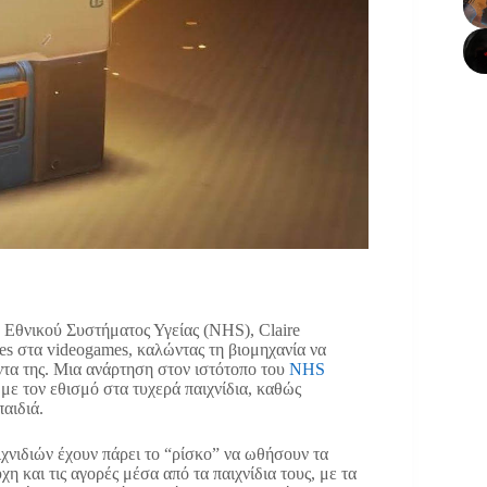
 Εθνικού Συστήματος Υγείας (NHS), Claire
xes στα videogames, καλώντας τη βιομηχανία να
τα της. Μια ανάρτηση στον ιστότοπο του
NHS
 με τον εθισμό στα τυχερά παιχνίδια, καθώς
παιδιά.
ιχνιδιών έχουν πάρει το “ρίσκο” να ωθήσουν τα
η και τις αγορές μέσα από τα παιχνίδια τους, με τα