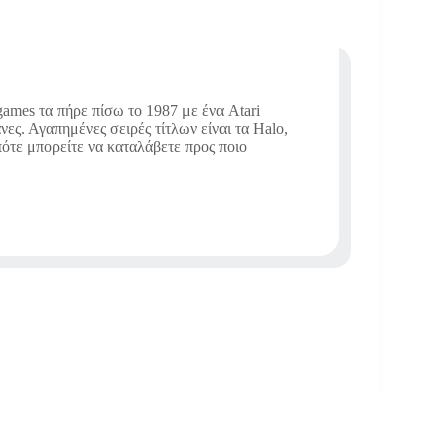
ames τα πήρε πίσω το 1987 με ένα Atari
νες. Αγαπημένες σειρές τίτλων είναι τα Halo,
οπότε μπορείτε να καταλάβετε προς ποιο