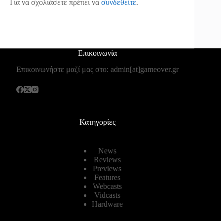
Για να σχολιάσετε πρέπει να
συνδεθείτε
.
Επικοινωνία
Επικοινωνήστε μαζί μας στο: admin[at]gameover.gr
Κατηγορίες
News
Reviews
Previews
Features
Webcasts
Vidcasts
Hardware