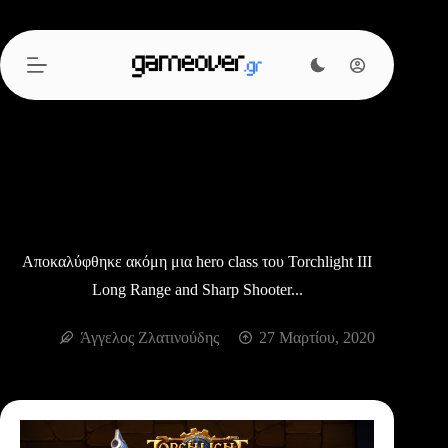
Μετάβαση
στο
περιεχόμενο
Αποκαλύφθηκε ακόμη μια hero class του Torchlight III
Long Range and Sharp Shooter...
Άγγελος Ζλατινούδης
27 Μαρτίου, 2020