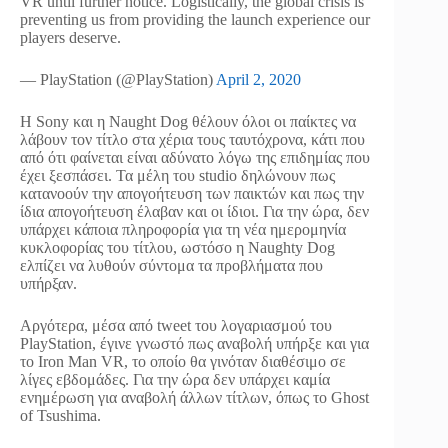
VR until further notice. Logistically, the global crisis is
preventing us from providing the launch experience our
players deserve.
— PlayStation (@PlayStation)
April 2, 2020
Η Sony και η Naught Dog θέλουν όλοι οι παίκτες να
λάβουν τον τίτλο στα χέρια τους ταυτόχρονα, κάτι που
από ότι φαίνεται είναι αδύνατο λόγω της επιδημίας που
έχει ξεσπάσει. Τα μέλη του studio δηλώνουν πως
κατανοούν την απογοήτευση των παικτών και πως την
ίδια απογοήτευση έλαβαν και οι ίδιοι. Για την ώρα, δεν
υπάρχει κάποια πληροφορία για τη νέα ημερομηνία
κυκλοφορίας του τίτλου, ωστόσο η Naughty Dog
ελπίζει να λυθούν σύντομα τα προβλήματα που
υπήρξαν.
Αργότερα, μέσα από tweet του λογαριασμού του
PlayStation, έγινε γνωστό πως αναβολή υπήρξε και για
το Iron Man VR, το οποίο θα γινόταν διαθέσιμο σε
λίγες εβδομάδες. Για την ώρα δεν υπάρχει καμία
ενημέρωση για αναβολή άλλων τίτλων, όπως το Ghost
of Tsushima.