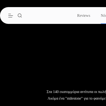
Μετάβαση
στο
περιεχόμενο
Reviews
Νέ
Στα 140 εκατομμύρια αντίτυπα οι πωλ
Ακόμα ένα "milestone" για το φαινόμε