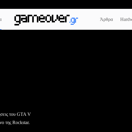
α
Άρθρα
Hardw
ήσεις του GTA V
νο της Rockstar.