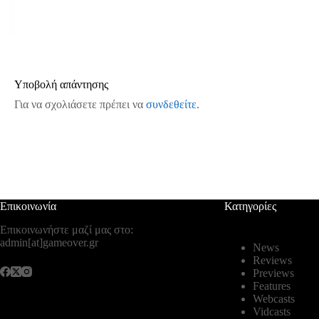
Υποβολή απάντησης
Για να σχολιάσετε πρέπει να
συνδεθείτε
.
Επικοινωνία
Κατηγορίες
Επικοινωνήστε μαζί μας στο:
admin[at]gameover.gr
News
Reviews
Previews
Features
Webcasts
Vidcasts