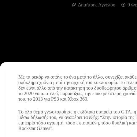
Δημήτρης Αγγέλου
9 Φε
Με τα ρεκόρ να σπάνε το ένα μετά το άλλο, συνεχίζει ακάθ
ολόκληρα χρόνια μετά την αρχική του κυκλοφορία. Το τελευ
δεν είναι άλλο από την κατάκτηση του δυσθεώρητου αριθμ
το 2020 να αποτελεί, παραδόξως, την επικερδέστερη χρονιά 
του, το 2013 για PS3 και Xbox 360.
Το όλο θέμα γνωστοποίησε η εκδότρια εταιρεία του GTA, η 
μέσω δήλωσής του, να αναφέρει τα εξής: “Στην ιστορία της 
εμπειρία τόσο αγαπητή, τόσο εκτεταμένη, τόσο θρυλική και 
Rockstar Games”.