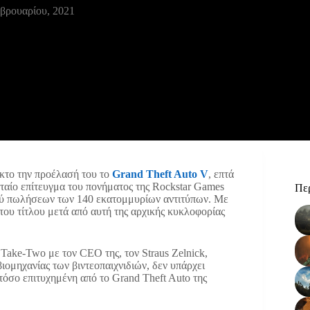
βρουαρίου, 2021
εκτο την προέλασή του το
Grand Theft Auto V
, επτά
ταίο επίτευγμα του πονήματος της Rockstar Games
Περ
ού πωλήσεων των 140 εκατομμυρίων αντιτύπων. Με
του τίτλου μετά από αυτή της αρχικής κυκλοφορίας
Take-Two με τον CEO της, τον Straus Zelnick,
βιομηχανίας των βιντεοπαιχνιδιών, δεν υπάρχει
τόσο επιτυχημένη από το Grand Theft Auto της