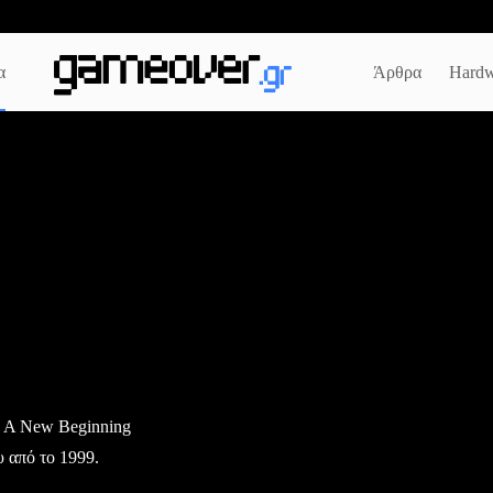
α
Άρθρα
Hardw
: A New Beginning
υ από το 1999.