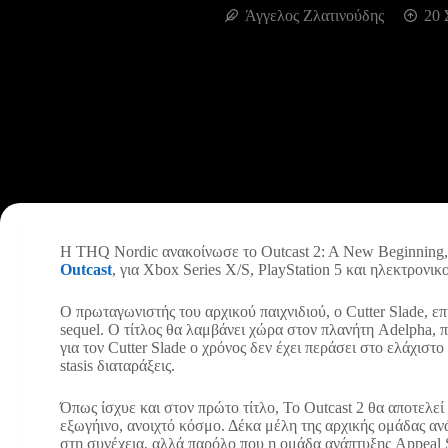
Άγγελος Ζλατινούδης
20 
Η THQ Nordic ανακοίνωσε το Outcast 2: A New Beginning, μ
Outcast
, για Xbox Series X/S, PlayStation 5 και ηλεκτρονικ
Ο πρωταγωνιστής του αρχικού παιχνιδιού, o Cutter Slade, επ
sequel. Ο τίτλος θα λαμβάνει χώρα στον πλανήτη Adelpha, π
για τον Cutter Slade ο χρόνος δεν έχει περάσει στο ελάχιστο
stasis διαταράξεις.
Όπως ίσχυε και στον πρώτο τίτλο, Το Outcast 2 θα αποτελεί
εξωγήινο, ανοιχτό κόσμο. Δέκα μέλη της αρχικής ομάδας αν
στη συνέχεια, αλλά παρόλο που η ομάδα ανάπτυξης Appeal 