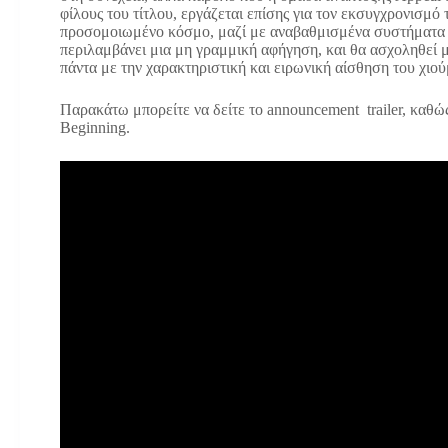
φίλους του τίτλου, εργάζεται επίσης για τον εκσυγχρονισμό
προσομοιωμένο κόσμο, μαζί με αναβαθμισμένα συστήματα στ
περιλαμβάνει μια μη γραμμική αφήγηση, και θα ασχοληθεί 
πάντα με την χαρακτηριστική και ειρωνική αίσθηση του χιού
Παρακάτω μπορείτε να δείτε το announcement trailer, καθώς 
Beginning.