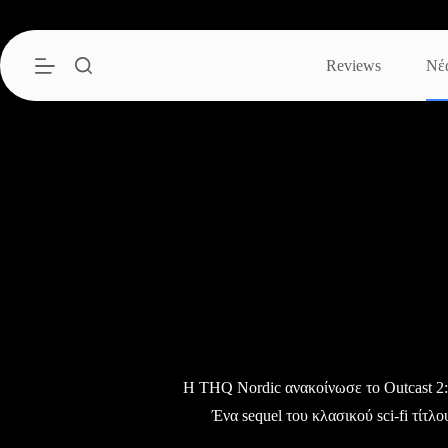
Μετάβαση
στο
περιεχόμενο
Reviews
Νέ
Η THQ Nordic ανακοίνωσε το Outcast 2
Ένα sequel του κλασικού sci-fi τίτλο