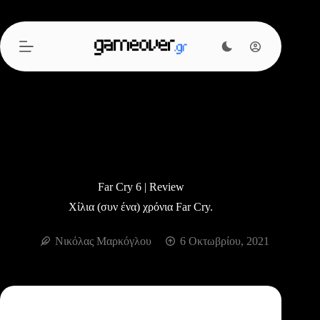
Μετάβαση
στο
περιεχόμενο
Far Cry 6 | Review
Χίλια (συν ένα) χρόνια Far Cry.
Νικόλας Μαρκόγλου
6 Οκτωβρίου, 2021