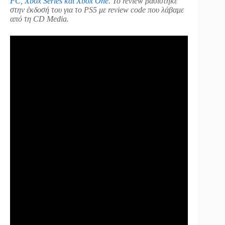
PC, Xbox Series και Xbox One
. Το review βασίστηκε
στην έκδοσή του για το PS5 με review code που λάβαμε
από τη CD Media.