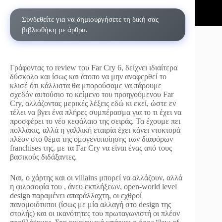
Συνδεθείτε για να δημιουργήσετε τη δική σας
βιβλιοθήκη με άρθρα.
Γράφοντας το review του Far Cry 6, δείχνει ιδιαίτερα
δύσκολο και ίσως και άτοπο να μην αναφερθεί το
κλισέ ότι κάλλιστα θα μπορούσαμε να πάρουμε
σχεδόν αυτούσιο το κείμενο του προηγούμενου Far
Cry, αλλάζοντας μερικές λέξεις εδώ κι εκεί, ώστε εν
τέλει να βγει ένα πλήρες συμπέρασμα για το τι έχει να
προσφέρει το νέο κεφάλαιο της σειράς. Τα έχουμε πει
πολλάκις, αλλά η γαλλική εταιρία έχει κάνει ντοκτορά
πλέον στο θέμα της ομογενοποίησης των διαφόρων
franchises της, με τα Far Cry να είναι ένας από τους
βασικούς διδάξαντες.
Ναι, ο χάρτης και οι villains μπορεί να αλλάζουν, αλλά
η φιλοσοφία του , άνευ εκπλήξεων, open-world level
design παραμένει απαράλλαχτη, οι εχθροί
πανομοιότυποι (ίσως με μία αλλαγή στο design της
στολής) και οι ικανότητες του πρωταγωνιστή οι πλέον