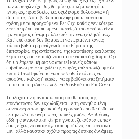
Τουλάχιστον οι επιμέρους σεναριακές εξελίξεις αυτών
των περιοχών έχει δεχθεί μία σχετική προσοχή με
ίντριγκες, προσδοκίες και σχεδιασμό δολοφονιών ή
σαμποτάζ. Αυτό βέβαια το αναφέρουμε πάντα σε
σχέση με τα προηγούμενα Far Cry, καθώς γενικότερα
δεν θα πρέπει να περιμένει κανείς ότι το σενάριο είναι
η κινητήριος δύναμη πίσω από την ενασχόλησή μας.
Κατ’ επέκταση δεν θα πρέπει να περιμένει κανείς
κάποια βαθύτερη ανάγνωση στα θέματα της
δικτατορίας, της αντίστασης, της καταπίεσης και λοιπές
θεματικές που εντοπίζονται στο σεναριακό χτίσιμο. Όχι
ότι θα έπρεπε βέβαια να απαιτεί κανείς κάποια
εμβάθυνση από παιχνίδι της σειράς, απλά τονίζουμε ότι
και η Ubisoft φαίνεται να προσπαθεί δεόντως να
αποφύγει, καλώς ή κακώς, να εμβαθύνει στα ζητήματα
με τα οποία η ίδια επέλεξε να διανθίσει το Far Cry 6.
Τουλάχιστον η αντιμετώπιση του θέματος της
επανάστασης δεν εκχυδαΐζεται με τη συνηθισμένη
συνεισφορά του ηρωικού Αμερικανού που θα έρθει να
ξεσηκώσει τις ανήμπορες τοπικές μάζες. Αντιθέτως,
εδώ η επαναστατική κίνηση γίνεται ξεκάθαρα εκ των
έσω, δίχως να αποφεύγει και ορισμένα, επιφανειακά
μεν, αλλά καυστικά σχόλια προς τις δυτικές δυνάμεις.