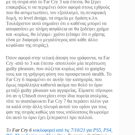
με τη σειρά από το Far Cry 3 και έπειτα, θα ξέρει
επακριβώς τι να περιμένει όσον αφορά στους εχθρούς
που θα αντιμετωπίσει, τον εξοπλισμό, τη σεναριακή
δομή, το level design, τα σημεία με δράση κ.λπ.
Τουλάχιστον αυτό σημαίνει ότι ο καθένας μπορεί να
αποφασίσει με πλήρη ασφάλεια αν θα ξοδέψει χρήμα
και -κυρίως, θα λέγαμε- χρόνο (είπαμε ότι ο χάρτης
είναι με διαφορά ο μεγαλύτερος από κάθε άλλο
κεφάλαιο της σειράς;).
Όσον αφορά στην τελική άποψη του γράφοντα, τα Far
Cry -από το 3 και έπειτα- αποτελούν μία περίπτωση
guilty pleasure, που σώζεται κυρίως από το gunplay
τους και τη γρήγορη φύση του προαιρετικού stealth. To
Far Cry 6 παραμένει σε αυτήν την κατηγορία, που
όμως παράλληλα καθιστά ακόμα πιο θολό το όριο
μεταξύ guilty pleasure και αγγαρείας. Είμαστε σίγουροι
ότι αν η Ubisoft συνεχίσει στην ίδια πορεία ατολμίας,
τότε το αναπόφευκτο Far Cry 7 θα περάσει πλέον για
τα καλά στην άλλη πλευρά αυτού του ορίου για τους
φαν της σειράς καθώς για τους υπόλοιπους θεωρούμε
ότι αυτό το όριο έχει ξεπεραστεί προ πολλού.
Το
Far Cry 6
κυκλοφορεί από τις 7/10/21 για PS5, PS4,