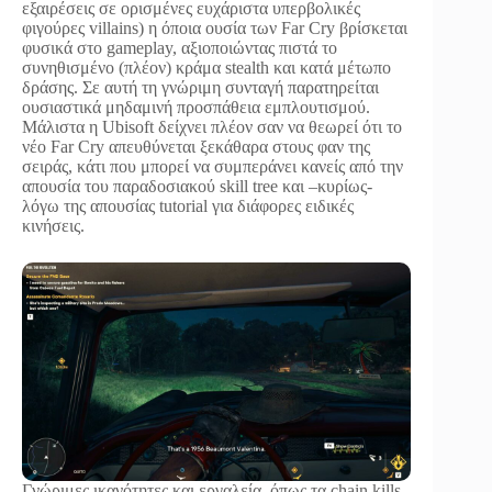
εξαιρέσεις σε ορισμένες ευχάριστα υπερβολικές
φιγούρες villains) η όποια ουσία των Far Cry βρίσκεται
φυσικά στο gameplay, αξιοποιώντας πιστά το
συνηθισμένο (πλέον) κράμα stealth και κατά μέτωπο
δράσης. Σε αυτή τη γνώριμη συνταγή παρατηρείται
ουσιαστικά μηδαμινή προσπάθεια εμπλουτισμού.
Μάλιστα η Ubisoft δείχνει πλέον σαν να θεωρεί ότι το
νέο Far Cry απευθύνεται ξεκάθαρα στους φαν της
σειράς, κάτι που μπορεί να συμπεράνει κανείς από την
απουσία του παραδοσιακού skill tree και –κυρίως-
λόγω της απουσίας tutorial για διάφορες ειδικές
κινήσεις.
Γνώριμες ικανότητες και εργαλεία, όπως τα chain kills,