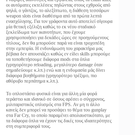
οι αυτόματες εκτελέσεις πηδώντας στους εχθρούς από
ψηλά, ο γάντζος, το αλεξίπτωτο, η διάθεση τεσσάρων
weapon slots είναι διαθέσιμα από τα πρώτα λεπτά
ενασχόλησης. Για τον γράφοντα αυτό αποτελεί σίγουρα
μία θετική εξέλιξη καθώς το εκ νέου σταδιακό
ξεκλείδωμα των ικανοτήτων, που έχουμε
χρησιμοποιήσει για δεκάδες ώρες σε προηγούμενους
τίτλους, δεν θα μπορούσε παρά να είναι τροχοπέδη
στην εμπειρία. Η ενδυνάμωση του χαρακτήρα μας
βέβαια δεν απουσιάζει καθώς εν είδει skills μπορούμε
να τοποθετήσουμε διάφορα mods στα όπλα
(γρηγορότερο reloading, μεγαλύτερο damage όταν
σημαδεύουμε κ.λπ.) ενώ και η ενδυμασία μάς δίνει
διάφορα βοηθήματα (γρηγορότερο τρέξιμο, πιο
αθόρυβο περπάτημα κ.λπ.).
Το οπλοστάσιο φυσικά είναι για άλλη μία φορά
τεράστιο και ιδανικό σε όσους αρέσει ο σύγχρονος,
μιλιταριστικός οπλισμός στα FPS. Αν μη τι άλλο
κανείς δεν μπορεί να προσάψει το θέμα του gunplay
στα Far Cry, το οποίο παραμένει απολαυστικότατο, με
τα διάφορα όπλα να έχουν τις δικές τους ιδιαιτερότητες
στη συμπεριφορά τους.