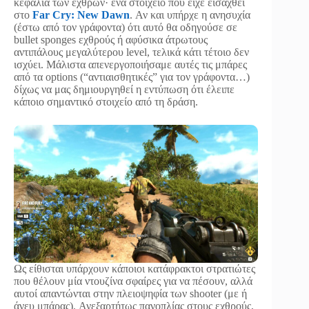
κεφάλια των εχθρών· ένα στοιχείο που είχε εισαχθεί
στο
Far Cry: New Dawn
. Αν και υπήρχε η ανησυχία
(έστω από τον γράφοντα) ότι αυτό θα οδηγούσε σε
bullet sponges εχθρούς ή αφύσικα άτρωτους
αντιπάλους μεγαλύτερου level, τελικά κάτι τέτοιο δεν
ισχύει. Μάλιστα απενεργοποιήσαμε αυτές τις μπάρες
από τα options (“αντιαισθητικές” για τον γράφοντα…)
δίχως να μας δημιουργηθεί η εντύπωση ότι έλειπε
κάποιο σημαντικό στοιχείο από τη δράση.
Ως είθισται υπάρχουν κάποιοι κατάφρακτοι στρατιώτες
που θέλουν μία ντουζίνα σφαίρες για να πέσουν, αλλά
αυτοί απαντώνται στην πλειοψηφία των shooter (με ή
άνευ μπάρας). Ανεξαρτήτως πανοπλίας στους εχθρούς,