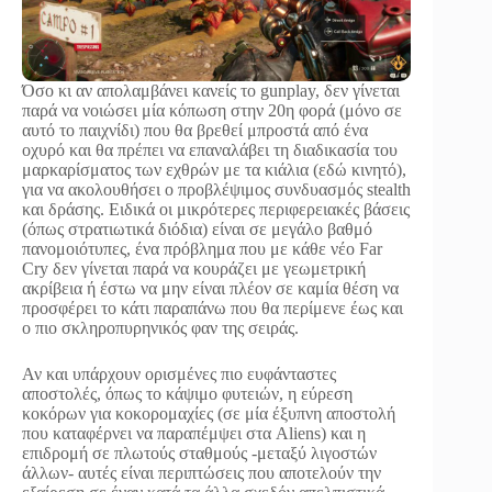
Όσο κι αν απολαμβάνει κανείς το gunplay, δεν γίνεται
παρά να νοιώσει μία κόπωση στην 20η φορά (μόνο σε
αυτό το παιχνίδι) που θα βρεθεί μπροστά από ένα
οχυρό και θα πρέπει να επαναλάβει τη διαδικασία του
μαρκαρίσματος των εχθρών με τα κιάλια (εδώ κινητό),
για να ακολουθήσει ο προβλέψιμος συνδυασμός stealth
και δράσης. Ειδικά οι μικρότερες περιφερειακές βάσεις
(όπως στρατιωτικά διόδια) είναι σε μεγάλο βαθμό
πανομοιότυπες, ένα πρόβλημα που με κάθε νέο Far
Cry δεν γίνεται παρά να κουράζει με γεωμετρική
ακρίβεια ή έστω να μην είναι πλέον σε καμία θέση να
προσφέρει το κάτι παραπάνω που θα περίμενε έως και
ο πιο σκληροπυρηνικός φαν της σειράς.
Αν και υπάρχουν ορισμένες πιο ευφάνταστες
αποστολές, όπως το κάψιμο φυτειών, η εύρεση
κοκόρων για κοκορομαχίες (σε μία έξυπνη αποστολή
που καταφέρνει να παραπέμψει στα Aliens) και η
επιδρομή σε πλωτούς σταθμούς -μεταξύ λιγοστών
άλλων- αυτές είναι περιπτώσεις που αποτελούν την