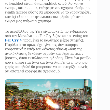
το headshot είναι πάντα headshot, ό,τι όπλο και να
έχουμε, κάτι που μας επέτρεψε να ευχαριστηθούμε το
stealth (arcade φύσης θα μπορούσε να το χαρακτηρίσει
κανείς) εξίσου με την αναπόφευκτη δράση όταν οι
εχθροί μας παίρνουν χαμπάρι.
Το περιβάλλον της Yara είναι αρκετά πιο ενδιαφέρον
από την Μοντάνα του Far Cry 5 (αν και το setting του
Far Cry 4
παραμένει το καλύτερο μέχρι στιγμής).
Παρόλα αυτά όμως, έχει γίνει σχεδόν αφόρητα
κουραστική η υπέρ του δέοντος εύκολη λύση της
ανακύκλωσης δεκάδων οχυρών και στρατιωτικών
βάσεων, όπου εκτυλίσσεται η δράση. Είναι ένα μοτίβο
που επανέρχεται ξανά και ξανά στα Far Cry, το οποίο
χωρίς υπερβολή θα μπορούσε να υποστηρίξει κανείς
ότι αποτελεί copy-paste σχεδιασμό.