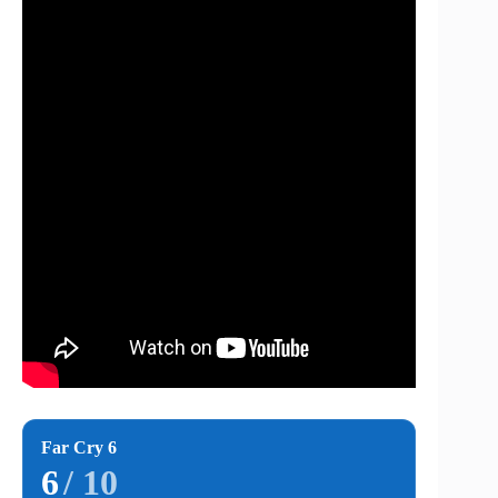
Far Cry 6
6
/ 10