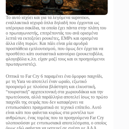
Το αυτό ισχύει και για τα λεγόμενα supremos,
εναλλακτικά ισχυρά όπλα δηλαδή που έρχονται ως
υπέρογκα σακίδια, τα οποία έχει πάντα στην πλάτη του
ο πρωταγωνιστής, επιτρέποντάς του ανά ορισμένα
λεπτά να εκτοξεύει ρουκέτες, EMPs και ορισμένα
άλλα είδη πυρών. Και πάλι είναι μία αμυδρά
προσπάθεια εμπλουτισμού, που όμως δεν έρχεται να
προσθέσει κάτι ουσιαστικά καινούριο (ρουκετοβόλα,
φλογοβόλα κ.λπ. είχαν μαζί τους και οι προηγούμενοι
πρωταγωνιστές).
Οπτικά το Far Cry 6 παραμένει ένα όμορφο παιχνίδι,
με τη Yara να αποτελεί έναν ωραίο, εξωτικό
προορισμό με πλούσια βλάστηση και ελκυστική,
“τουριστική” αρχιτεκτονική στα χωριουδάκια και την
πρωτεύουσα, αλλά παράλληλα αποτελεί ίσως το πρώτο
παιχνίδι της σειράς που δεν καταφέρνει να
εντυπωσιάσει πραγματικά σε τεχνικό επίπεδο. Αυτό
είναι κάτι που φαίνεται κυρίως στα μοντέλα των
ανθρώπων, ένας τομέας που τα προηγούμενα Far Cry
υλοποιούσαν με εντυπωσιακά αποτελέσματα, ο οποίος
όμως εδώ φαίνεται να υστερεί σε σχέση με ΑΑΑ