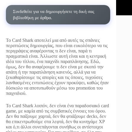
Συνδεθείτε για να δημιουργήσετε τη δική σας
βιβλιοθήκη με άρθρα.
Το Card Shark αποτελεί μια από αυτές τις σπάνιες
περιπτώσεις δημιουργίας, που είναι ευκολότερο να τις
περιγράψεις αναφέροντας τι δεν είναι, παρά τι
πραγματικά είναι. Άλλωστε αυτή είναι και η κεντρική
ιδέα του τίτλου, ένα παιχνίδι παραπλάνησης. Εδώ,
όμως, δεν θα αναφέρουμε τι δεν είναι με σκοπό την
απάτη ή την παραπλάνηση κανενός, αλλά για να
ξεκαθαρίσουμε τις απορίες και τις όποιες, τυχούσες
λανθασμένες εντυπώσεις έχουν προκύψει, καθώς ήταν
δύσκολο να αποτυπωθούν μέσω του promotion του
παιχνιδιού.
Το Card Shark λοιπόν, δεν είναι ένα παραδοσιακό card
game, με καμία από τις συμβατικές έννοιες του όρου.
Δεν θα παίξουμε χαρτιά, δεν θα φτιάξουμε decks, δεν
θα επικεντρωθούμε στα λεφτά, δεν θα κυνηγάμε XP
και ό,τι άλλοι συνεπάγονται συνήθως οι αντίστοιχοι