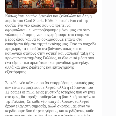
Κάπως έτσι λοιπόν, ξεκινάει και ξεδιπλώνεται όλη η
πορεία του Card Shark. Κάθε “πίστα” είναι επί της
ουσίας ένα νέο κόλπο που θα πρέπει να
αφομοιώσουμε, να προβάρουμε μόνοι μας και όταν
νιώσουμε έτοιμοι, να προχωρήσουμε στο επόμενο
μέρος όπου και θα το δοκιμάσουμε επάνω στα
επικείμενα θύματα της πλεκτάνης μας. Όσο το παιχνίδι
προχωρά, τα τραπέζια ανεβαίνουν, όπως και το
κοινωνικό στάτους στην αστική και βασιλική τάξη της
προ-επαναστατημένης Γαλλίας, κι όλα αυτά μέσα από
ένα εξαιρετικά πρωτότυπο και μοναδικό gameplay,
αλλά και μιας ιδιαίτερης και επιτυχημένης
εξιστόρησης.
Σε κάθε νέο κόλπο που θα εφαρμόζουμε, σκοπός μας
δεν είναι να μαζέψουμε λεφτά, αλλά η εξύφανση του
12 bottles of milk. Μιας μυστικής ιστορίας που αν βγει
στο φως, θα ταράξει συθέμελα τη βασιλική οικογένεια
της Γαλλίας. Σε κάθε νέο παιχνίδι λοιπόν, τα λεφτά
έχουν ελάχιστη σημασία, αλλά σκοπός μας είναι να
κερδίσουμε δύο ή τρεις γύρους, και κερδίζοντας κάθε
έναν από αυτούς να ξετυλίγεται η ιστορία μας μέσα