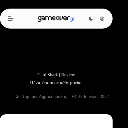
Μετάβαση
στο
περιεχόμενο
Card Shark | Review
Πέντε άσσοι σε κάθε μανίκι.
Λάμπρος Δημακόπουλος
23 Ιουνίου, 2022