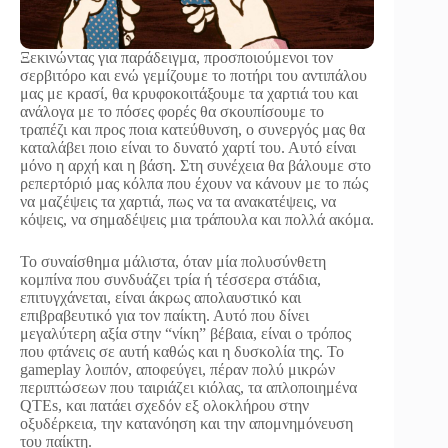
Ξεκινώντας για παράδειγμα, προσποιούμενοι τον
σερβιτόρο και ενώ γεμίζουμε το ποτήρι του αντιπάλου
μας με κρασί, θα κρυφοκοιτάξουμε τα χαρτιά του και
ανάλογα με το πόσες φορές θα σκουπίσουμε το
τραπέζι και προς ποια κατεύθυνση, ο συνεργός μας θα
καταλάβει ποιο είναι το δυνατό χαρτί του. Αυτό είναι
μόνο η αρχή και η βάση. Στη συνέχεια θα βάλουμε στο
ρεπερτόριό μας κόλπα που έχουν να κάνουν με το πώς
να μαζέψεις τα χαρτιά, πως να τα ανακατέψεις, να
κόψεις, να σημαδέψεις μια τράπουλα και πολλά ακόμα.
Το συναίσθημα μάλιστα, όταν μία πολυσύνθετη
κομπίνα που συνδυάζει τρία ή τέσσερα στάδια,
επιτυγχάνεται, είναι άκρως απολαυστικό και
επιβραβευτικό για τον παίκτη. Αυτό που δίνει
μεγαλύτερη αξία στην “νίκη” βέβαια, είναι ο τρόπος
που φτάνεις σε αυτή καθώς και η δυσκολία της. Το
gameplay λοιπόν, αποφεύγει, πέραν πολύ μικρών
περιπτώσεων που ταιριάζει κιόλας, τα απλοποιημένα
QTEs, και πατάει σχεδόν εξ ολοκλήρου στην
οξυδέρκεια, την κατανόηση και την απομνημόνευση
του παίκτη.