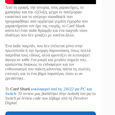
Από τη γραφή, την ιστορία, τους χαρακτήρες, το
gameplay και την εξέλιξη, μέχρι το πανέμορφο
εικαστικό και το υπέροχο soundtrack που
ηχογραφήθηκε από ορχήστρα γεμάτη έγχορδα που
χαρακτήρισαν τον ήχο της εποχής, το Card Shark
αποτελεί έναν indie θρίαμβο και ένα παιχνίδι τόσο
ιδιαίτερο που δεν μοιάζει με κανένα άλλο.
Ένα indie παιχνίδι, που δεν στέκεται μόνο στην
πρωτοτυπία ή την όμορφη παρουσίαση, όπως πολλά
παιχνίδια τους είδους, αλλά φροντίζει να λειτουργεί
άψογα σε κάθε ένα μικρό και μεγάλο σημείο του,
κρατώντας διαρκώς το ενδιαφέρον και τον
ενθουσιασμό του παίκτη κάνοντας πάντα τις σωστές
επιλογές και το ένα βήμα παραπέρα, όπου κι αν
χρειάστηκε.
Το
Card Shark
κυκλοφορεί από τις 2/6/22 για PC και
Switch
. Το review μας βασίστηκε στην έκδοσή του για το
Switch με review code που λάβαμε από τη Devolver
Digital.