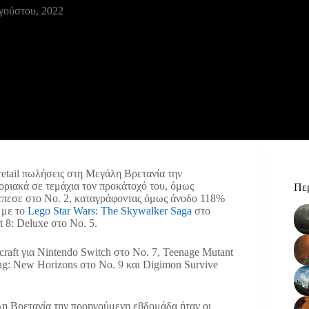
γούστου, 2022
 retail πωλήσεις στη Μεγάλη Βρετανία την
οριακά σε τεμάχια τον προκάτοχό του, όμως
Περ
έπεσε στο No. 2, καταγράφοντας όμως άνοδο 118%
 με το
Lego Star Wars: The Skywalker Saga
στο
t 8: Deluxe στο No. 5.
craft για Nintendo Switch στο No. 7, Teenage Mutant
ing: New Horizons στο No. 9 και Digimon Survive
άλη Βρετανία την προηγούμενη εβδομάδα ήταν οι