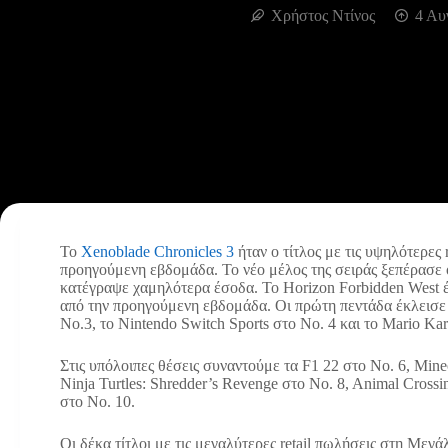
Χρήστος Ντίνος
4 Αυ
Το
Xenoblade Chronicles 3
ήταν ο τίτλος με τις υψηλότερες
προηγούμενη εβδομάδα. Το νέο μέλος της σειράς ξεπέρασε 
κατέγραψε χαμηλότερα έσοδα. Το Horizon Forbidden West 
από την προηγούμενη εβδομάδα. Οι πρώτη πεντάδα έκλεισε
No.3, το Nintendo Switch Sports στο No. 4 και το Mario Kar
Στις υπόλοιπες θέσεις συναντούμε τα F1 22 στο No. 6, Mine
Ninja Turtles: Shredder’s Revenge στο No. 8, Animal Cross
στο No. 10.
Οι δέκα τίτλοι με τις μεγαλύτερες retail πωλήσεις στη Μεγ