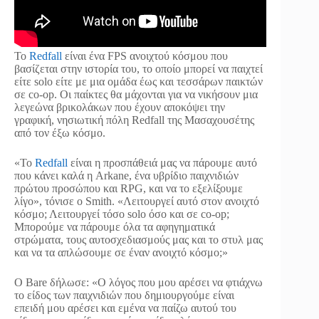
Το
Redfall
είναι ένα FPS ανοιχτού κόσμου που
βασίζεται στην ιστορία του, το οποίο μπορεί να παιχτεί
είτε solo είτε με μια ομάδα έως και τεσσάρων παικτών
σε co-op. Οι παίκτες θα μάχονται για να νικήσουν μια
λεγεώνα βρικολάκων που έχουν αποκόψει την
γραφική, νησιωτική πόλη Redfall της Μασαχουσέτης
από τον έξω κόσμο.
«Το
Redfall
είναι η προσπάθειά μας να πάρουμε αυτό
που κάνει καλά η Arkane, ένα υβρίδιο παιχνιδιών
πρώτου προσώπου και RPG, και να το εξελίξουμε
λίγο», τόνισε ο Smith. «Λειτουργεί αυτό στον ανοιχτό
κόσμο; Λειτουργεί τόσο solo όσο και σε co-op;
Μπορούμε να πάρουμε όλα τα αφηγηματικά
στρώματα, τους αυτοσχεδιασμούς μας και το στυλ μας
και να τα απλώσουμε σε έναν ανοιχτό κόσμο;»
Ο Bare δήλωσε: «Ο λόγος που μου αρέσει να φτιάχνω
το είδος των παιχνιδιών που δημιουργούμε είναι
επειδή μου αρέσει και εμένα να παίζω αυτού του