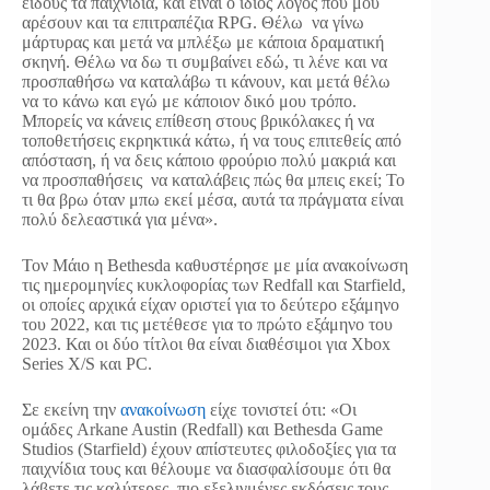
είδους τα παιχνίδια, και είναι ο ίδιος λόγος που μου
αρέσουν και τα επιτραπέζια RPG. Θέλω να γίνω
μάρτυρας και μετά να μπλέξω με κάποια δραματική
σκηνή. Θέλω να δω τι συμβαίνει εδώ, τι λένε και να
προσπαθήσω να καταλάβω τι κάνουν, και μετά θέλω
να το κάνω και εγώ με κάποιον δικό μου τρόπο.
Μπορείς να κάνεις επίθεση στους βρικόλακες ή να
τοποθετήσεις εκρηκτικά κάτω, ή να τους επιτεθείς από
απόσταση, ή να δεις κάποιο φρούριο πολύ μακριά και
να προσπαθήσεις να καταλάβεις πώς θα μπεις εκεί; Το
τι θα βρω όταν μπω εκεί μέσα, αυτά τα πράγματα είναι
πολύ δελεαστικά για μένα».
Τον Μάιο η Bethesda καθυστέρησε με μία ανακοίνωση
τις ημερομηνίες κυκλοφορίας των Redfall και Starfield,
οι οποίες αρχικά είχαν οριστεί για το δεύτερο εξάμηνο
του 2022, και τις μετέθεσε για το πρώτο εξάμηνο του
2023. Και οι δύο τίτλοι θα είναι διαθέσιμοι για Xbox
Series X/S και PC.
Σε εκείνη την
ανακοίνωση
είχε τονιστεί ότι: «Οι
ομάδες Arkane Austin (Redfall) και Bethesda Game
Studios (Starfield) έχουν απίστευτες φιλοδοξίες για τα
παιχνίδια τους και θέλουμε να διασφαλίσουμε ότι θα
λάβετε τις καλύτερες, πιο εξελιγμένες εκδόσεις τους.