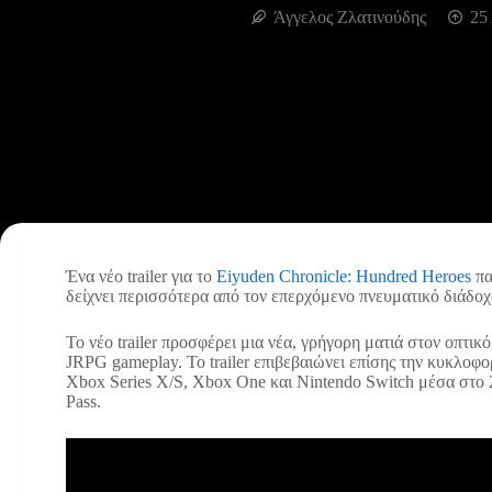
Άγγελος Ζλατινούδης
25
Ένα νέο trailer για το
Eiyuden Chronicle: Hundred Heroes
πα
δείχνει περισσότερα από τον επερχόμενο πνευματικό διάδοχ
Το νέο trailer προσφέρει μια νέα, γρήγορη ματιά στον οπτικ
JRPG gameplay. Το trailer επιβεβαιώνει επίσης την κυκλοφορί
Xbox Series X/S, Xbox One και Nintendo Switch μέσα στο 
Pass.