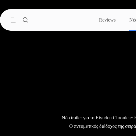
Μετάβαση
στο
περιεχόμενο
Reviews
Νέ
Νέο trailer για το Eiyuden Chronicle:
Ο πνευματικός διάδοχος της σειρά