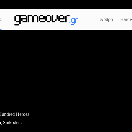
α
Άρθρα
Hardw
 Hundred Heroes
ς Suikoden.