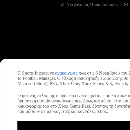
Αλέξανδρος Παπαδόπουλος
Η Sports Interactive
ανακοίνωσε
πως στις 8 Νοεμβρίου του 
το Football Manager. Ο τίτλος προπονητικής εξομοίωσης θα 
Microsoft Store), PS5, Xbox One, Xbox Series X|S, Switch,
Ο φετινός τίτλος της σειράς θα είναι ο πρώτος που θα κυκλ
βρετανική εταιρία ανακοίνωσε πως όπως και πέρσι, έτσι και 
κυκλοφορίας του στο Xbox Game Pass, δίνοντας τη δυνατότ
δοκιμάσουν σε υπολογιστές και κονσόλες Xbox.