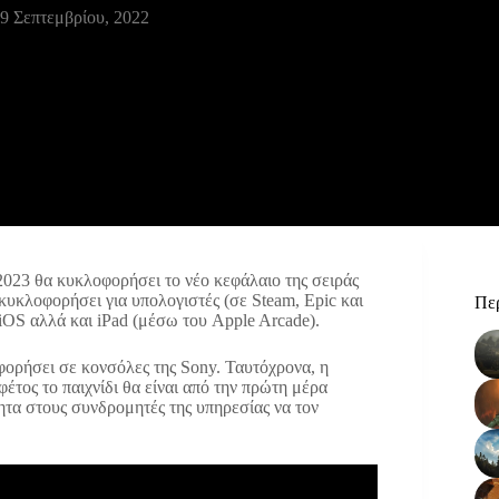
9 Σεπτεμβρίου, 2022
2023 θα κυκλοφορήσει το νέο κεφάλαιο της σειράς
κυκλοφορήσει για υπολογιστές (σε Steam, Epic και
Περ
 iOS αλλά και iPad (μέσω του Apple Arcade).
οφορήσει σε κονσόλες της Sony. Ταυτόχρονα, η
φέτος το παιχνίδι θα είναι από την πρώτη μέρα
ητα στους συνδρομητές της υπηρεσίας να τον