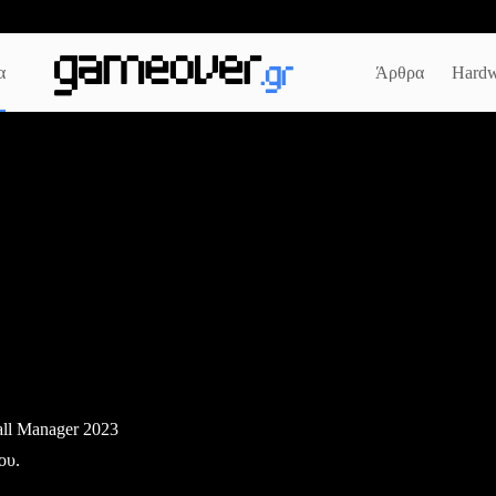
α
Άρθρα
Hardw
all Manager 2023
ου.