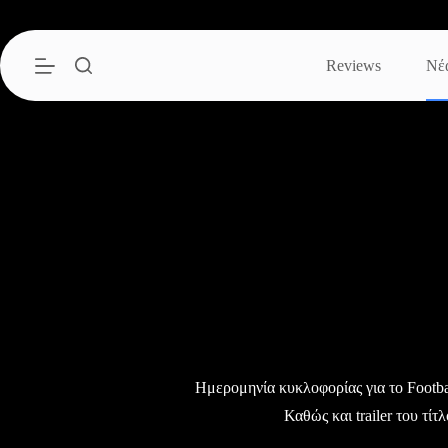
Μετάβαση
στο
περιεχόμενο
Reviews
Νέ
Ημερομηνία κυκλοφορίας για το Footb
Καθώς και trailer του τίτλ