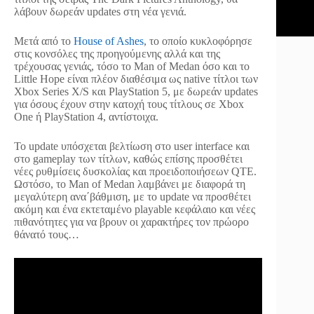
λάβουν δωρεάν updates στη νέα γενιά.
Μετά από το
House of Ashes
, το οποίο κυκλοφόρησε
στις κονσόλες της προηγούμενης αλλά και της
τρέχουσας γενιάς, τόσο το Man of Medan όσο και το
Little Hope είναι πλέον διαθέσιμα ως native τίτλοι των
Xbox Series X/S και PlayStation 5, με δωρεάν updates
για όσους έχουν στην κατοχή τους τίτλους σε Xbox
One ή PlayStation 4, αντίστοιχα.
Το update υπόσχεται βελτίωση στο user interface και
στο gameplay των τίτλων, καθώς επίσης προσθέτει
νέες ρυθμίσεις δυσκολίας και προειδοποιήσεων QTE.
Ωστόσο, το Man of Medan λαμβάνει με διαφορά τη
μεγαλύτερη ανα΄βάθμιση, με το update να προσθέτει
ακόμη και ένα εκτεταμένο playable κεφάλαιο και νέες
πιθανότητες για να βρουν οι χαρακτήρες τον πρώορο
θάνατό τους…