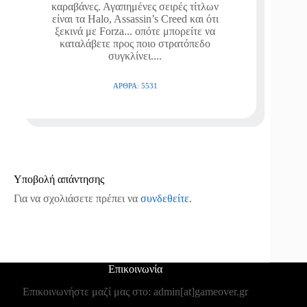
καραβάνες. Αγαπημένες σειρές τίτλων
είναι τα Halo, Assassin’s Creed και ότι
ξεκινά με Forza... οπότε μπορείτε να
καταλάβετε προς ποιο στρατόπεδο
συγκλίνει....
ΆΡΘΡΑ: 5531
Υποβολή απάντησης
Για να σχολιάσετε πρέπει να
συνδεθείτε
.
Επικοινωνία
Επικοινωνήστε μαζί μας στο: admin[at]gameover.gr