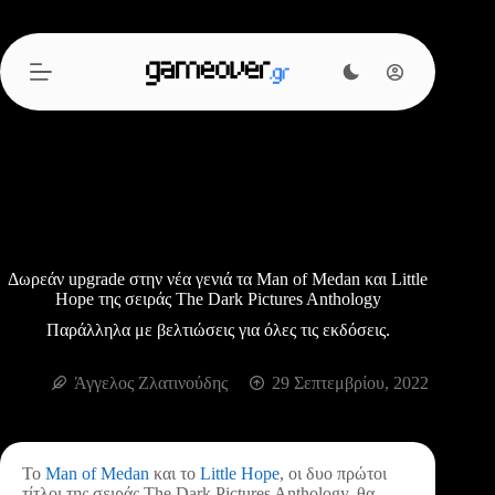
Μετάβαση
στο
περιεχόμενο
Δωρεάν upgrade στην νέα γενιά τα Man of Medan και Little
Hope της σειράς The Dark Pictures Anthology
Παράλληλα με βελτιώσεις για όλες τις εκδόσεις.
Άγγελος Ζλατινούδης
29 Σεπτεμβρίου, 2022
Το
Man of Medan
και το
Little Hope
, οι δυο πρώτοι
τίτλοι της σειράς The Dark Pictures Anthology, θα