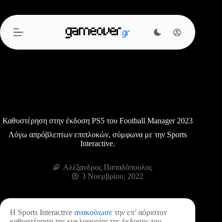
Μετάβαση
στο
περιεχόμενο
Καθυστέρηση στην έκδοση PS5 του Football Manager 2023
Λόγω απρόβλεπτων επιπλοκών, σύμφωνα με την Sports
Interactive.
Αλέξανδρος Παπαδόπουλος
3 Νοεμβρίου, 2022
Η Sports Interactive
ανακοίνωσε
την επ’ αόριστον
καθυστέρηση της κυκλοφορίας της έκδοσης του