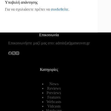
Υποβολή απάντησης
Για να σχολιάσετε πρέπει να
συνδεθείτε
.
Επικοινωνία
Επικοινωνήστε μαζί μας στο: admin[at]gameover.gr
Κατηγορίες
News
Reviews
Previews
Features
Webcasts
Vidcasts
Hardware