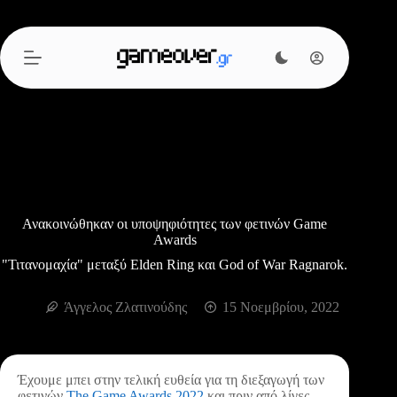
Μετάβαση
στο
περιεχόμενο
Ανακοινώθηκαν οι υποψηφιότητες των φετινών Game
Awards
"Τιτανομαχία" μεταξύ Elden Ring και God of War Ragnarok.
Άγγελος Ζλατινούδης
15 Νοεμβρίου, 2022
Έχουμε μπει στην τελική ευθεία για τη διεξαγωγή των
φετινών
The Game Awards 2022
και πριν από λίγες