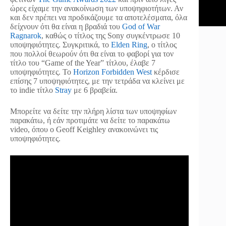
ώρες είχαμε την ανακοίνωση των υποψηφιοτήτων. Αν
και δεν πρέπει να προδικάζουμε τα αποτελέσματα, όλα
δείχνουν ότι θα είναι η βραδιά του
God of War
Ragnarok
, καθώς ο τίτλος της Sony συγκέντρωσε 10
υποψηφιότητες. Συγκριτικά, το
Elden Ring
, ο τίτλος
που πολλοί θεωρούν ότι θα είναι το φαβορί για τον
τίτλο του “Game of the Year” τίτλου, έλαβε 7
υποψηφιότητες. Το
Horizon Forbidden West
κέρδισε
επίσης 7 υποψηφιότητες, με την τετράδα να κλείνει με
το indie τίτλο
Stray
με 6 βραβεία.
Μπορείτε να δείτε την πλήρη λίστα των υποψηφίων
παρακάτω, ή εάν προτιμάτε να δείτε το παρακάτω
video, όπου ο Geoff Keighley ανακοινώνει τις
υποψηφιότητες.