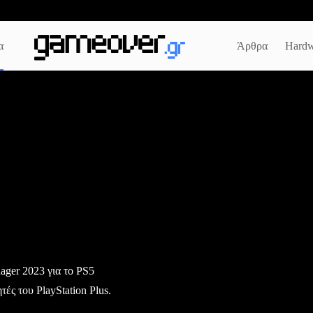
α
Άρθρα
Hardw
ager 2023 για το PS5
ς του PlayStation Plus.