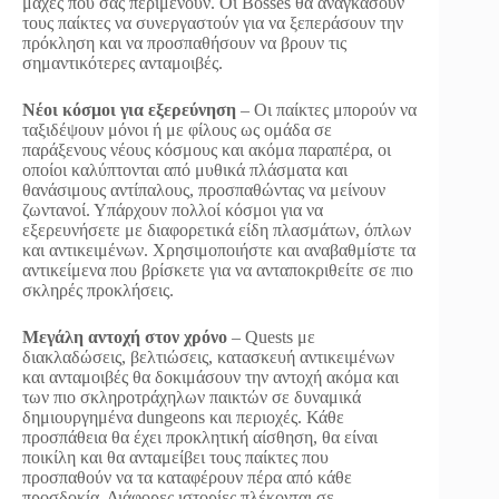
μάχες που σας περιμένουν. Οι Bosses θα αναγκάσουν
τους παίκτες να συνεργαστούν για να ξεπεράσουν την
πρόκληση και να προσπαθήσουν να βρουν τις
σημαντικότερες ανταμοιβές.
Νέοι κόσμοι για εξερεύνηση
– Οι παίκτες μπορούν να
ταξιδέψουν μόνοι ή με φίλους ως ομάδα σε
παράξενους νέους κόσμους και ακόμα παραπέρα, οι
οποίοι καλύπτονται από μυθικά πλάσματα και
θανάσιμους αντίπαλους, προσπαθώντας να μείνουν
ζωντανοί. Υπάρχουν πολλοί κόσμοι για να
εξερευνήσετε με διαφορετικά είδη πλασμάτων, όπλων
και αντικειμένων. Χρησιμοποιήστε και αναβαθμίστε τα
αντικείμενα που βρίσκετε για να ανταποκριθείτε σε πιο
σκληρές προκλήσεις.
Μεγάλη αντοχή στον χρόνο
– Quests με
διακλαδώσεις, βελτιώσεις, κατασκευή αντικειμένων
και ανταμοιβές θα δοκιμάσουν την αντοχή ακόμα και
των πιο σκληροτράχηλων παικτών σε δυναμικά
δημιουργημένα dungeons και περιοχές. Κάθε
προσπάθεια θα έχει προκλητική αίσθηση, θα είναι
ποικίλη και θα ανταμείβει τους παίκτες που
προσπαθούν να τα καταφέρουν πέρα από κάθε
προσδοκία. Διάφορες ιστορίες πλέκονται σε