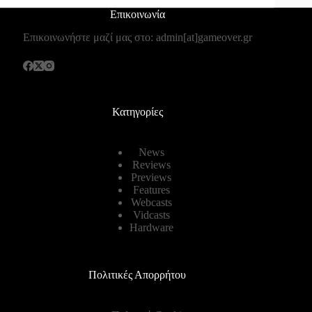
Επικοινωνία
Επικοινωνήστε μαζί μας στο: admin[at]gameover.gr
Κατηγορίες
News
Reviews
Previews
Features
Webcasts
Vidcasts
Hardware
Πολιτικές Απορρήτου