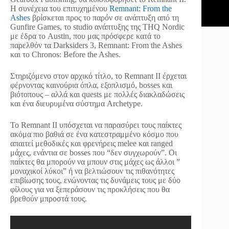
Η συνέχεια του επιτυχημένου
Remnant: From the
Ashes
βρίσκεται προς το παρόν σε ανάπτυξη από τη
Gunfire Games, το studio ανάπτυξης της THQ Nordic
με έδρα το Austin, που μας πρόσφερε κατά το
παρελθόν τα Darksiders 3, Remnant: From the Ashes
και το Chronos: Before the Ashes.
Στηριζόμενο στον αρχικό τίτλο, το Remnant II έρχεται
φέρνοντας καινούρια όπλα, εξοπλισμό, bosses και
βιότοπους – αλλά και quests με πολλές διακλαδώσεις
και ένα διευρυμένα σύστημα Archetype.
Το Remnant II υπόσχεται να παρασύρει τους παίκτες
ακόμα πιο βαθιά σε ένα κατεστραμμένο κόσμο που
απαιτεί μεθοδικές και φρενήρεις melee και ranged
μάχες, ενάντια σε bosses που “δεν συγχωρούν”. Οι
παίκτες θα μπορούν να μπουν στις μάχες ως άλλοι ”
μοναχικοί λύκοι” ή να βελτιώσουν τις πιθανότητες
επιβίωσης τους, ενώνοντας τις δυνάμεις τους με δύο
φίλους για να ξεπεράσουν τις προκλήσεις που θα
βρεθούν μπροστά τους.