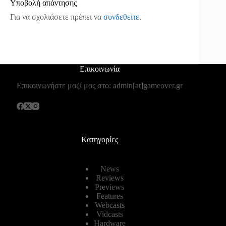
Υποβολή απάντησης
Για να σχολιάσετε πρέπει να
συνδεθείτε
.
Επικοινωνία
Επικοινωνήστε μαζί μας στο: admin[at]gameover.gr
Κατηγορίες
News
Reviews
Previews
Features
Webcasts
Vidcasts
Hardware