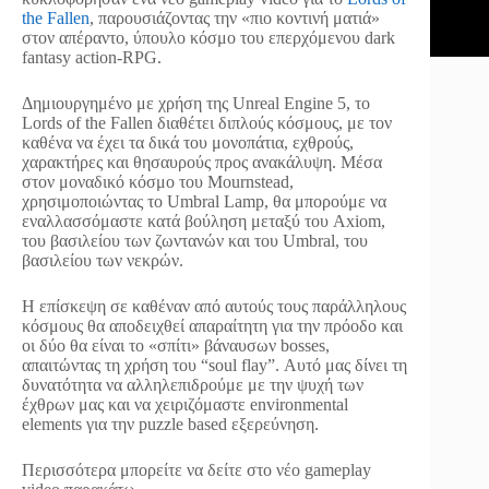
the Fallen
, παρουσιάζοντας την «πιο κοντινή ματιά»
στον απέραντο, ύπουλο κόσμο του επερχόμενου dark
fantasy action-RPG.
Δημιουργημένο με χρήση της Unreal Engine 5, το
Lords of the Fallen διαθέτει διπλούς κόσμους, με τον
καθένα να έχει τα δικά του μονοπάτια, εχθρούς,
χαρακτήρες και θησαυρούς προς ανακάλυψη. Μέσα
στον μοναδικό κόσμο του Mournstead,
χρησιμοποιώντας το Umbral Lamp, θα μπορούμε να
εναλλασσόμαστε κατά βούληση μεταξύ του Axiom,
του βασιλείου των ζωντανών και του Umbral, του
βασιλείου των νεκρών.
Η επίσκεψη σε καθέναν από αυτούς τους παράλληλους
κόσμους θα αποδειχθεί απαραίτητη για την πρόοδο και
οι δύο θα είναι το «σπίτι» βάναυσων bosses,
απαιτώντας τη χρήση του “soul flay”. Αυτό μας δίνει τη
δυνατότητα να αλληλεπιδρούμε με την ψυχή των
έχθρων μας και να χειριζόμαστε environmental
elements για την puzzle based εξερεύνηση.
Περισσότερα μπορείτε να δείτε στο νέο gameplay