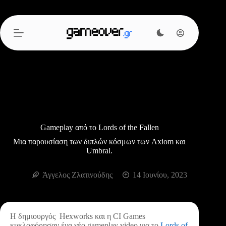
Μετάβαση
στο
περιεχόμενο
Gameplay από το Lords of the Fallen
Μια παρουσίαση των διπλών κόσμων των Axiom και
Umbral.
Άγγελος Ζλατινούδης
14 Ιουνίου, 2023
Η δημιουργός Hexworks και η CI Games
κυκλοφόρησαν ένα νέο gameplay video για το
Lords of