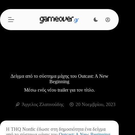
Μετάβαση
στο
περιεχόμενο
Δείγμα από το σύστημα μάχης του Outcast: A New
Beginning
Μέσω ενός νέου trailer για τον τίτλο.
Άγγελος Ζλατινούδης
20 Νοεμβρίου, 2023
Η THQ Nordic έδωσε στη δημοσιότητα ένα δείγμα
από το σύστημα μάχης του
Outcast: A New Beginning
,