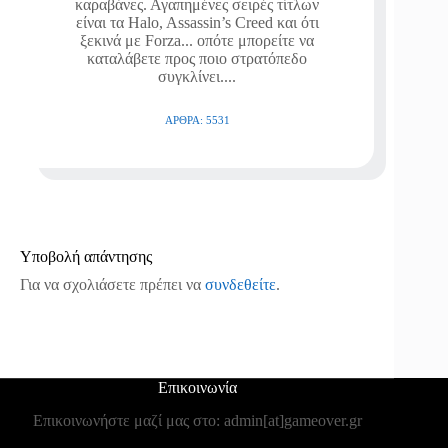
καραβάνες. Αγαπημένες σειρές τίτλων
είναι τα Halo, Assassin’s Creed και ότι
ξεκινά με Forza... οπότε μπορείτε να
καταλάβετε προς ποιο στρατόπεδο
συγκλίνει....
ΆΡΘΡΑ: 5531
Υποβολή απάντησης
Για να σχολιάσετε πρέπει να
συνδεθείτε
.
Επικοινωνία
Επικοινωνήστε μαζί μας στο: admin[at]gameover.gr