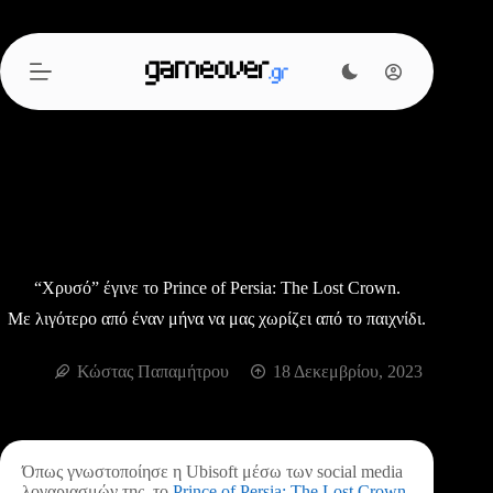
Μετάβαση
στο
περιεχόμενο
“Χρυσό” έγινε το Prince of Persia: The Lost Crown.
Με λιγότερο από έναν μήνα να μας χωρίζει από το παιχνίδι.
Κώστας Παπαμήτρου
18 Δεκεμβρίου, 2023
Όπως γνωστοποίησε η Ubisoft μέσω των social media
λογαριασμών της, το
Prince of Persia: The Lost Crown