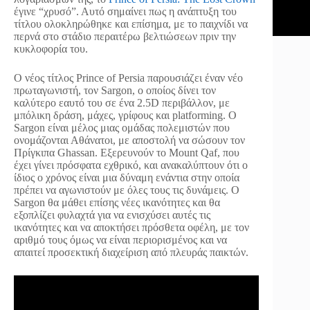
έγινε “χρυσό”. Αυτό σημαίνει πως η ανάπτυξη του
τίτλου ολοκληρώθηκε και επίσημα, με το παιχνίδι να
περνά στο στάδιο περαιτέρω βελτιώσεων πριν την
κυκλοφορία του.
Ο νέος τίτλος Prince of Persia παρουσιάζει έναν νέο
πρωταγωνιστή, τον Sargon, ο οποίος δίνει τον
καλύτερο εαυτό του σε ένα 2.5D περιβάλλον, με
μπόλικη δράση, μάχες, γρίφους και platforming. O
Sargon είναι μέλος μιας ομάδας πολεμιστών που
ονομάζονται Αθάνατοι, με αποστολή να σώσουν τον
Πρίγκιπα Ghassan. Εξερευνούν το Mount Qaf, που
έχει γίνει πρόσφατα εχθρικό, και ανακαλύπτουν ότι ο
ίδιος ο χρόνος είναι μια δύναμη ενάντια στην οποία
πρέπει να αγωνιστούν με όλες τους τις δυνάμεις. Ο
Sargon θα μάθει επίσης νέες ικανότητες και θα
εξοπλίζει φυλαχτά για να ενισχύσει αυτές τις
ικανότητες και να αποκτήσει πρόσθετα οφέλη, με τον
αριθμό τους όμως να είναι περιορισμένος και να
απαιτεί προσεκτική διαχείριση από πλευράς παικτών.