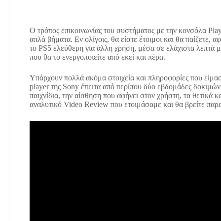
Ο τρόπος επικοινωνίας του συστήματος με την κονσόλα Play
απλά βήματα. Εν ολίγοις, θα είστε έτοιμοι και θα παίζετε, 
το PS5 ελεύθερη για άλλη χρήση, μέσα σε ελάχιστα λεπτά μ
που θα το ενεργοποιείτε από εκεί και πέρα.
Υπάρχουν πολλά ακόμα στοιχεία και πληροφορίες που είμασ
player της Sony έπειτα από περίπου δύο εβδομάδες δοκιμών 
παιχνίδια, την αίσθηση που αφήνει στον χρήστη, τα θετικά κα
αναλυτικό Video Review που ετοιμάσαμε και θα βρείτε παρ