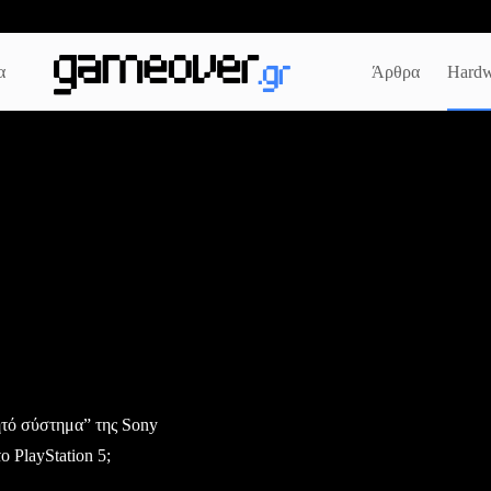
α
Άρθρα
Hardw
ρητό σύστημα” της Sony
ο PlayStation 5;