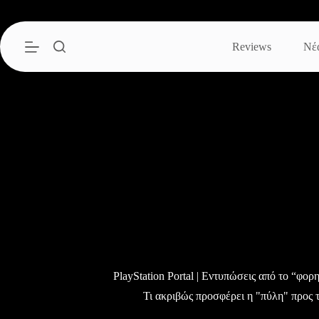
Μετάβαση
στο
περιεχόμενο
Reviews
Νέ
PlayStation Portal | Εντυπώσεις από το “φο
Τι ακριβώς προσφέρει η "πύλη" προς τ