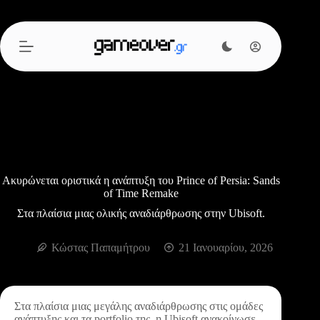
Μετάβαση
στο
περιεχόμενο
Ακυρώνεται οριστικά η ανάπτυξη του Prince of Persia: Sands
of Time Remake
Στα πλαίσια μιας ολικής αναδιάρθρωσης στην Ubisoft.
Κώστας Παπαμήτρου
21 Ιανουαρίου, 2026
Στα πλαίσια μιας μεγάλης αναδιάρθρωσης στις ομάδες
ανάπτυξης και τα portfolio της, η Ubisoft ανακοίνωσε