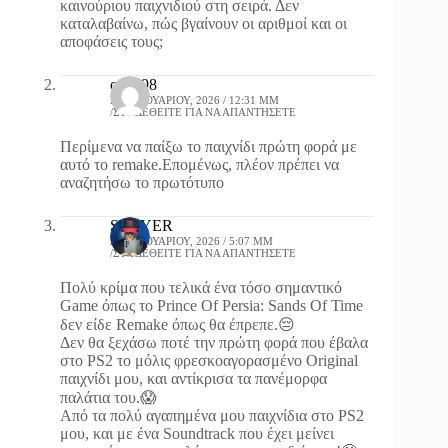
καινούριου παιχνιδιού στη σειρά. Δεν
καταλαβαίνω, πώς βγαίνουν οι αριθμοί και οι
αποφάσεις τους;
cd2998
22 ΙΑΝΟΥΑΡΊΟΥ, 2026 / 12:31 ΜΜ
ΣΥΝΔΕΘΕΊΤΕ ΓΙΑ ΝΑ ΑΠΑΝΤΉΣΕΤΕ
Περίμενα να παίξω το παιχνίδι πρώτη φορά με
αυτό το remake.Επομένως, πλέον πρέπει να
αναζητήσω το πρωτότυπο
SLAYER
22 ΙΑΝΟΥΑΡΊΟΥ, 2026 / 5:07 ΜΜ
ΣΥΝΔΕΘΕΊΤΕ ΓΙΑ ΝΑ ΑΠΑΝΤΉΣΕΤΕ
Πολύ κρίμα που τελικά ένα τόσο σημαντικό
Game όπως το Prince Of Persia: Sands Of Time
δεν είδε Remake όπως θα έπρεπε.😔
Δεν θα ξεχάσω ποτέ την πρώτη φορά που έβαλα
στο PS2 το μόλις φρεσκοαγορασμένο Original
παιχνίδι μου, και αντίκρισα τα πανέμορφα
παλάτια του.😱
Από τα πολύ αγαπημένα μου παιχνίδια στο PS2
μου, και με ένα Soundtrack που έχει μείνει