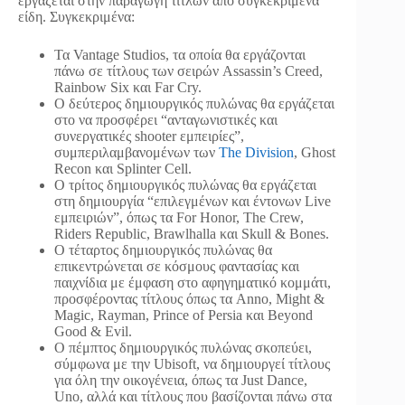
εργάζεται στην παραγωγή τίτλων από συγκεκριμένα
είδη. Συγκεκριμένα:
Τα Vantage Studios, τα οποία θα εργάζονται
πάνω σε τίτλους των σειρών Assassin’s Creed,
Rainbow Six και Far Cry.
Ο δεύτερος δημιουργικός πυλώνας θα εργάζεται
στο να προσφέρει “ανταγωνιστικές και
συνεργατικές shooter εμπειρίες”,
συμπεριλαμβανομένων των
The Division
, Ghost
Recon και Splinter Cell.
Ο τρίτος δημιουργικός πυλώνας θα εργάζεται
στη δημιουργία “επιλεγμένων και έντονων Live
εμπειριών”, όπως τα For Honor, The Crew,
Riders Republic, Brawlhalla και Skull & Bones.
Ο τέταρτος δημιουργικός πυλώνας θα
επικεντρώνεται σε κόσμους φαντασίας και
παιχνίδια με έμφαση στο αφηγηματικό κομμάτι,
προσφέροντας τίτλους όπως τα Anno, Might &
Magic, Rayman, Prince of Persia και Beyond
Good & Evil.
Ο πέμπτος δημιουργικός πυλώνας σκοπεύει,
σύμφωνα με την Ubisoft, να δημιουργεί τίτλους
για όλη την οικογένεια, όπως τα Just Dance,
Uno, αλλά και τίτλους που βασίζονται πάνω στα