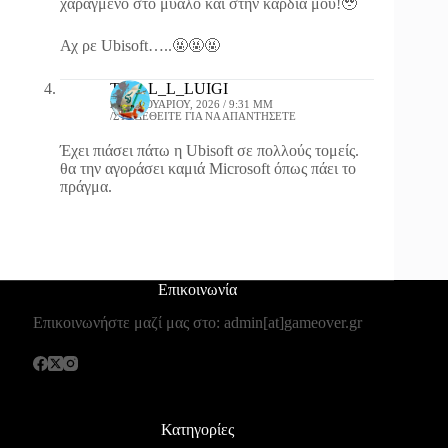
χαραγμένο στο μυαλό και στην καρδιά μου!🥹
Αχ ρε Ubisoft…..🤬🤬🤬
T_K_L_L_LUIGI
25 ΙΑΝΟΥΑΡΊΟΥ, 2026 / 9:31 ΜΜ
ΣΥΝΔΕΘΕΊΤΕ ΓΙΑ ΝΑ ΑΠΑΝΤΉΣΕΤΕ
Έχει πιάσει πάτω η Ubisoft σε πολλούς τομείς.
θα την αγοράσει καμιά Microsoft όπως πάει το
πράγμα.
Επικοινωνία
Επικοινωνήστε μαζί μας στο: admin[at]gameover.gr
Κατηγορίες