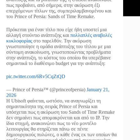
πως προβαίνει, από σήμερα, στην ακύρωση έξι
επερχόμενων τίτλων της, συμπεριλαμβανομένου και
του Prince of Persia: Sands of Time Remake.
Πρόκειται για έναν τίτλο που είχε ήδη υποστεί μια
αλλαγή στούντιο ανάπτυξης και
πολλαπλές αναβολές
κυκλοφορίας
στο παρελθόν. Την ακύρωση
γνωστοποίησε η ομάδα ανάπτυξης του τίτλου με μια
σύντομη ανακοίνωση, γνωστοποιώντας προβλήματα
στην ανάπτυξη, το κόστος του οποίου θα υπερέβαινε
σημαντικά το διαθέσιμο budget για την ανάπτυξη:
pic.twitter.com/6Rv5CqZtQD
— Prince of Persia™ (@princeofpersia)
January 21,
2026
Η Ubisoft φαίνεται, ωστόσο, να αναγνωρίζει τη
σημαντικότητα της σειράς Prince of Persia και
υπόσχεται πως η ακύρωση του Sands of Time Remake
δεν σημαίνει πως απομακρύνεται και από το IP. Την
ίδια στιγμή, ανακοινώνει πως το νέο μοντέλο
λειτουργίας θα στηρίζεται πάνω σε πέντε
δημιουργικούς πυλώνες, ο κάθε ένας εκ των οποίων θα