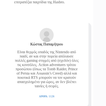
επιτραπέζια παιχνίδια της Hasbro.
Κώστας Παπαμήτρου
Είναι θερμός οπαδός της Nintendo από
παιδί, αν και στην πορεία απόλαυσε
πολλές gaming στιγμές από (σχεδόν) όλες
τις κονσόλες. Action adventures τρίτου
προσώπου (όπως τα Tomb Raider, Prince
of Persia και Assassin’s Creed) αλλά και
ποιοτικά RTS μπορούν να τον κρατούν
απασχολημένο για ώρες, αν δεν βλέπει
ταινίες ή σειρές.
ΆΡΘΡΑ: 1126