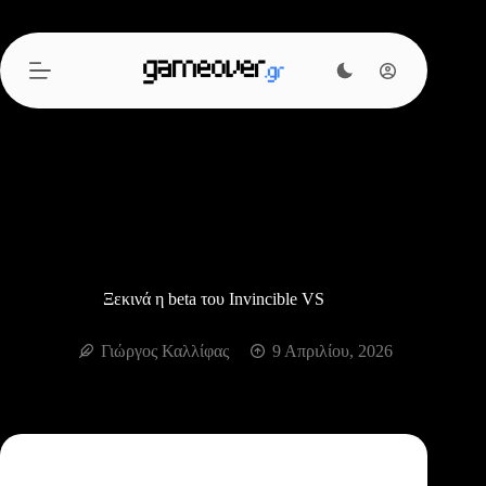
Μετάβαση
στο
περιεχόμενο
Ξεκινά η beta του Invincible VS
Γιώργος Καλλίφας
9 Απριλίου, 2026