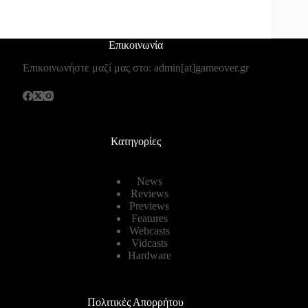
Επικοινωνία
Επικοινωνήστε μαζί μας στο: admin[at]gameover.gr
Κατηγορίες
News
Reviews
Previews
Features
Webcasts
Vidcasts
Hardware
Πολιτικές Απορρήτου