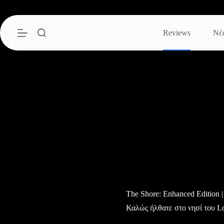
Μετάβαση
στο
περιεχόμενο
Reviews
Νέ
The Shore: Enhanced Edition 
Καλώς ήλθατε στο νησί του Lo