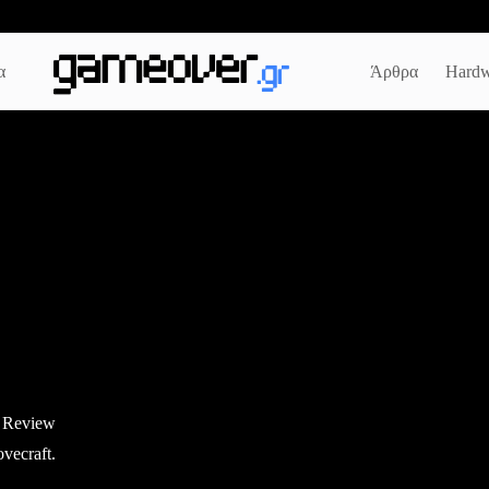
α
Άρθρα
Hardw
| Review
vecraft.