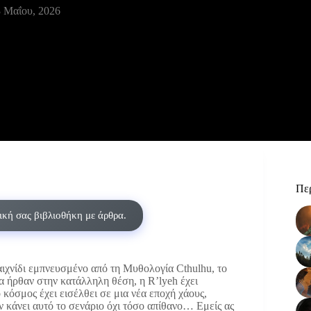
 Μαΐου, 2026
Περ
δική σας βιβλιοθήκη με άρθρα.
ιχνίδι εμπνευσμένο από τη Μυθολογία Cthulhu, το
α ήρθαν στην κατάλληλη θέση, η R’lyeh έχει
κόσμος έχει εισέλθει σε μια νέα εποχή χάους,
ν κάνει αυτό το σενάριο όχι τόσο απίθανο… Εμείς ας