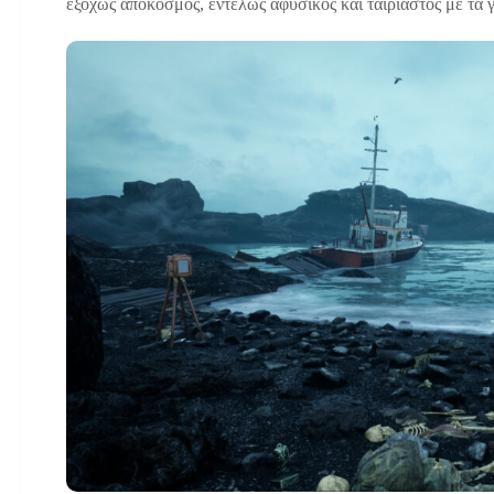
εξόχως απόκοσμος, εντελώς αφύσικος και ταιριαστός με τα γ