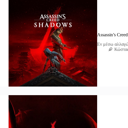
Assassin’s Cree
Εν μέσω αλλαγών
Κώστα