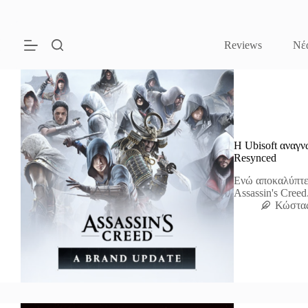
Μετάβαση
στο
περιεχόμενο
Reviews
Νέ
H Ubisoft αναγνω
Resynced
Ενώ αποκαλύπτει
Assassin's Creed
Κώστα