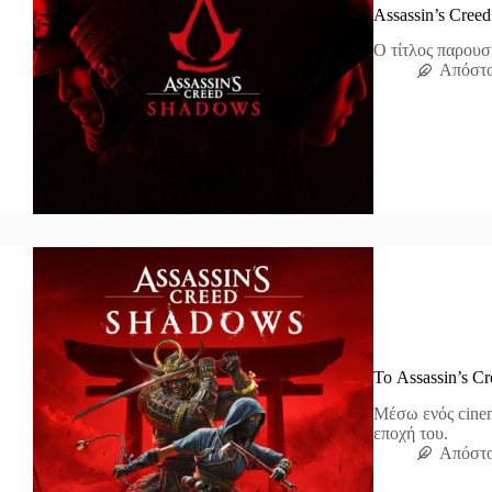
Assassin’s Cree
Ο τίτλος παρουσ
Απόστο
Το Assassin’s C
Μέσω ενός cinema
εποχή του.
Απόστο