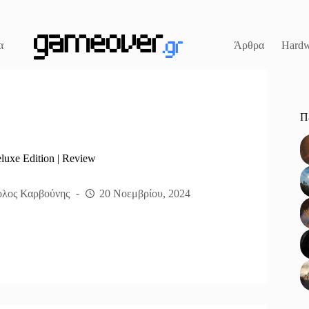
α
Άρθρα
Hardw
Π
luxe Edition | Review
λος Καρβούνης
20 Νοεμβρίου, 2024