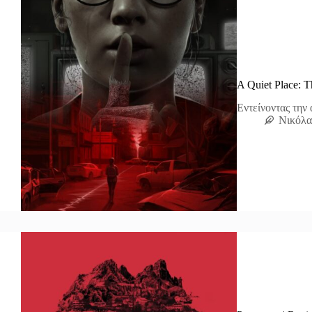
A Quiet Place: 
Εντείνοντας την 
Νικόλα