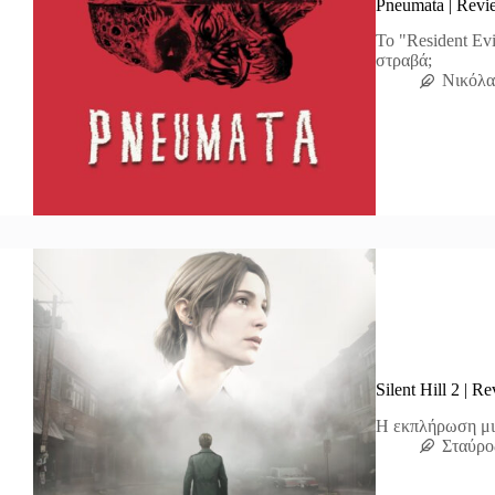
Pneumata | Revi
To "Resident Evi
στραβά;
Νικόλα
Silent Hill 2 | R
Η εκπλήρωση μι
Σταύρο