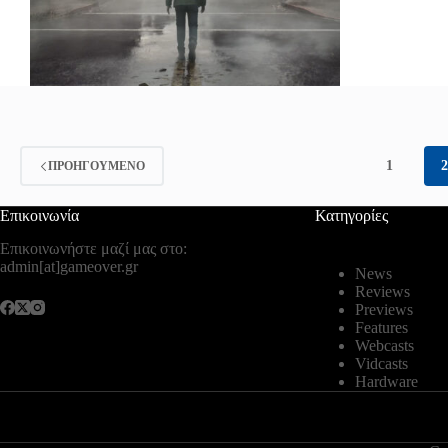
1
ΠΡΟΗΓΟΎΜΕΝΟ
Επικοινωνία
Κατηγορίες
Επικοινωνήστε μαζί μας στο:
admin[at]gameover.gr
News
Reviews
Previews
Features
Webcasts
Vidcasts
Hardware