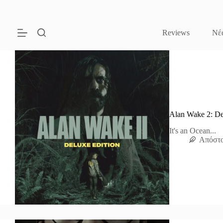
Μετάβαση
στο
περιεχόμενο
Reviews
Νέ
Alan Wake 2: De
It's an Ocean...
Απόστο