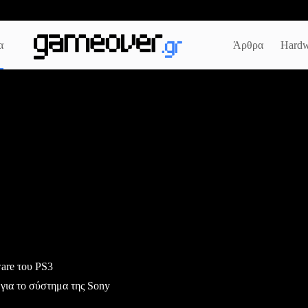
α
Άρθρα
Hardw
ware του PS3
 για το σύστημα της Sony