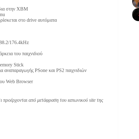
ίδια στην ΧΒΜ
enu
ρίσκεται στο drive αυτόματα
88.2/176.4kHz
άρκεια του παιχνιδιού
emory Stick
εια αναπαραγωγής PSone και PS2 παιχνιδιών
του Web Browser
τι προέρχονται από μετάφραση του ιαπωνικού site της