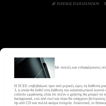
ΠΑΥΛΟΣ ΠΑΠΑΠΑΥΛΟΥ
Με πολλές και ενδιαφέρουσες νέε
Η SCEE επιβεβαίωσε πριν από μερικές ώρες τη διάθεση μιας 
3, η οποία θα δοθεί στη διάθεση του καταναλωτικού κοινού
επίπεδο εμφάνισης είναι ότι πλέον ο χρήστης θα μπορεί να το
background, ενώ από εκεί και πέρα θα υπάρχουν βελτιώσεις
rip από CD και πολλά ακόμα στοιχεία. Αναλυτικά, το firmw