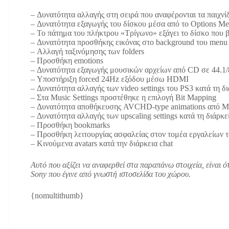
– Δυνατότητα αλλαγής στη σειρά που αναφέρονται τα παιχν
– Δυνατότητα εξαγωγής του δίσκου μέσα από το Options M
– Το πάτημα του πλήκτρου «Τρίγωνο» εξάγει το δίσκο που β
– Δυνατότητα προσθήκης εικόνας στο background του menu
– Αλλαγή ταξινόμησης των folders
– Προσθήκη emotions
– Δυνατότητα εξαγωγής μουσικών αρχείων από CD σε 44.1/
– Υποστήριξη forced 24Hz εξόδου μέσω HDMI
– Δυνατότητα αλλαγής των video settings του PS3 κατά τη δι
– Στα Music Settings προστέθηκε η επιλογή Bit Mapping
– Δυνατότητα αποθήκευσης AVCHD-type animations από M
– Δυνατότητα αλλαγής των upscaling settings κατά τη διάρκ
– Προσθήκη bookmarks
– Προσθήκη λειτουργίας ασφαλείας στον τομέα εργαλείων 
– Κινούμενα avatars κατά την διάρκεια chat
Αυτό που αξίζει να αναφερθεί στα παραπάνω στοιχεία, είναι ό
Sony που έγινε από γνωστή ιστοσελίδα του χώρου.
{nomultithumb}