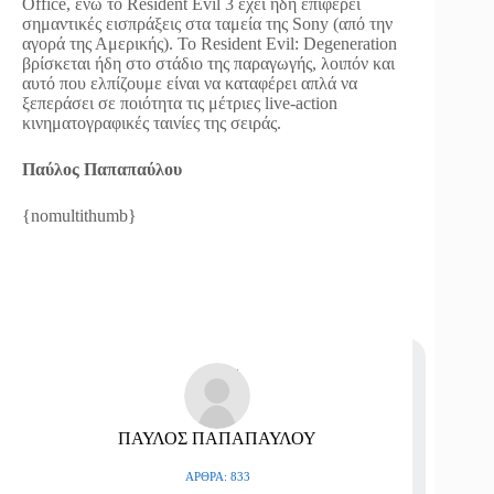
Office, ενώ το Resident Evil 3 έχει ήδη επιφέρει
σημαντικές εισπράξεις στα ταμεία της Sony (από την
αγορά της Αμερικής). To Resident Evil: Degeneration
βρίσκεται ήδη στο στάδιο της παραγωγής, λοιπόν και
αυτό που ελπίζουμε είναι να καταφέρει απλά να
ξεπεράσει σε ποιότητα τις μέτριες live-action
κινηματογραφικές ταινίες της σειράς.
Παύλος Παπαπαύλου
{nomultithumb}
ΠΑΥΛΟΣ ΠΑΠΑΠΑΥΛΟΥ
ΆΡΘΡΑ: 833