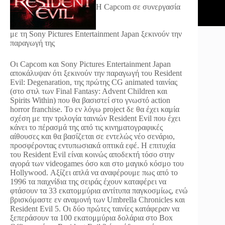
Η Capcom σε συνεργασία
με τη Sony Pictures Entertainment Japan ξεκινούν την
παραγωγή της
Οι Capcom και Sony Pictures Entertainment Japan
αποκάλυψαν ότι ξεκινούν την παραγωγή του Resident
Evil: Degenaration, της πρώτης CG animated ταινίας
(στο στιλ των Final Fantasy: Advent Children και
Spirits Within) που θα βασιστεί στο γνωστό action
horror franchise. Το εν λόγω project δε θα έχει καμία
σχέση με την τριλογία ταινιών Resident Evil που έχει
κάνει το πέρασμά της από τις κινηματογραφικές
αίθουσες και θα βασίζεται σε εντελώς νέο σενάριο,
προσφέροντας εντυπωσιακά οπτικά εφέ. Η επιτυχία
του Resident Evil είναι κοινώς αποδεκτή τόσο στην
αγορά των videogames όσο και στο μαγικό κόσμο του
Hollywood. Αξίζει απλά να αναφέρουμε πως από το
1996 τα παιχνίδια της σειράς έχουν καταφέρει να
φτάσουν τα 33 εκατομμύρια αντίτυπα παγκοσμίως, ενώ
βρισκόμαστε εν αναμονή των Umbrella Chronicles και
Resident Evil 5. Οι δύο πρώτες ταινίες κατάφεραν να
ξεπεράσουν τα 100 εκατομμύρια δολάρια στο Box