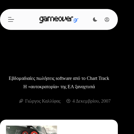
Μετάβαση
στο
περιεχόμενο
Εβδομαδιαίες πωλήσεις software από το Chart Track
Η «αυτοκρατορία» της ΕΑ ξαναχτυπά
Γιώργος Καλλίφας
4 Δεκεμβρίου, 2007