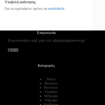
Υποβολή απάντησης
Για να σχολιάσετε πρέπει να
συνδεθείτε
.
Επικοινωνία
Επικοινωνήστε μαζί μας στο: admin[at]gameover.gr
Κατηγορίες
News
Reviews
Previews
Features
Webcasts
Vidcasts
Hardware