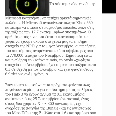
Το σύστημα νέας γενιάς της
Microsoft καταφέρνει να πετύχει αρκετά σημαντικές
πωλήσεις
Η Microsoft ανακοίνωσε πως το Xbox 360
κατάφερε να φτάσει σε παγκόσμιο επίπεδο, πωλήσεις
της τάξεως των 17.7 εκατομμυρίων συστημάτων. Ο
αριθμός αυτός είναι σαφέστατα ικανοποιητικός και
χωρίς να έχουμε ακόμα στα χέρια μας τα επίσημα
στοιχεία της NPD για το μήνα Δεκέμβριο, οι πωλήσεις
του συστήματος αναμένονται ακόμα υψηλότερες από
τα 770.000 τεμάχια του Νοεμβρίου. Σημαντική είναι
και η αύξηση του software ratio, το οποίο –χωρίς τα
στοιχεία του Δεκεμβρίου- έχει σημειώσει αύξηση κατά
0.3 σε σχέση με τον Οκτώβριο και έχει φτάσει στους
6.9 τίτλους ανά μηχάνημα.
Στον τομέα του software τα πράγματα φαίνεται πως
πηγαίνουν περίφημα για το σύστημα με τις πωλήσεις
του Halo 3 να έχουν αγγίξει τα 8.1 εκατομμύρια
αντίτυπα από τις 25 Σεπτεμβρίου (στατιστικά, ένας
στους δύο χρήστες Xbox 360 παγκοσμίως έχει
αγοράσει το παιχνίδι της Bungie) και τις αντίστοιχες
του Mass Effect της BioWare στα 1.6 εκατομμύρια από