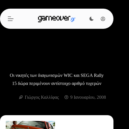
Μετάβαση
στο
περιεχόμενο
Οι νικητές των διαγωνισμών WIC και SEGA Rally
15 δώρα περιμένουν αντίστοιχο αριθμό τυχερών
Γιώργος Καλλίφας
9 Ιανουαρίου, 2008