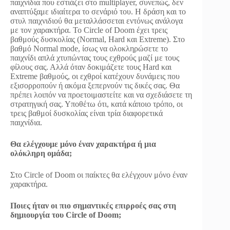
παιχνίδια που εστιάζει στο multiplayer, συνεπώς, δεν
αναπτύξαμε ιδιαίτερα το σενάριό του. Η δράση και το
στυλ παιχνιδιού θα μεταλλάσσεται εντόνως ανάλογα
με τον χαρακτήρα. Το Circle of Doom έχει τρεις
βαθμούς δυσκολίας (Normal, Hard και Extreme). Στο
βαθμό Normal mode, ίσως να ολοκληρώσετε το
παιχνίδι απλά χτυπώντας τους εχθρούς μαζί με τους
φίλους σας. Αλλά όταν δοκιμάζετε τους Hard και
Extreme βαθμούς, οι εχθροί κατέχουν δυνάμεις που
εξισορροπούν ή ακόμα ξεπερνούν τις δικές σας. Θα
πρέπει λοιπόν να προετοιμαστείτε και να σχεδιάσετε τη
στρατηγική σας. Υποθέτω ότι, κατά κάποιο τρόπο, οι
τρεις βαθμοί δυσκολίας είναι τρία διαφορετικά
παιχνίδια.
Θα ελέγχουμε μόνο έναν χαρακτήρα ή μια
ολόκληρη ομάδα;
Στο Circle of Doom οι παίκτες θα ελέγχουν μόνο έναν
χαρακτήρα.
Ποιες ήταν οι πιο σημαντικές επιρροές σας στη
δημιουργία του Circle of Doom;