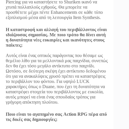
Piercing για να καταστήσετε το Shuriken ικανό να
χτυπά πολλαπλούς εχθρούς. Θα μπορείτε να
προσθέτετε μέχρι πέντε Enhancements σε κάθε τύπο
εξοπλισμού μέσα από τη λειτουργία Item Synthesis.
Η καταστροφή και αλλαγή του περιβάλλοντος είναι
ιδιάζουσας σημασίας. Με ποιο τρόπο θα δίνει αυτή
η δυνατότητα νέες ευκαιρίες και ικανότητες στους
παίκτες;
Αυτός είναι ένας οπτικός παράγοντας που θέσαμε ως
θεμέλιο λίθο για τα μελλοντικά μας παιχνίδια, συνεπώς
δεν θα έχει τόσο μεγάλο αντίκτυπο στο παιχνίδι.
Ωστόσο, σε δεύτερη σκέψη έχει αντίκτυπο δεδομένου
ότι για να ανακαλύψεις χρυσό πρέπει να καταστρέψεις
το περιβάλλον του φόντου. Για υψηλό LUCK
χαρακτήρες όπως ο Duane, που έχει τη δυνατότητα να
καταστρέφει στοιχεία του περιβάλλοντος με ευκολία,
αυτός μπορεί να είναι ένας σπουδαίος τρόπος για
γρήγορη απόκτηση πλούτου.
Ποιο είναι το αγαπημένο σας Action RPG πέρα από
τις δικές σας δημιουργίες;