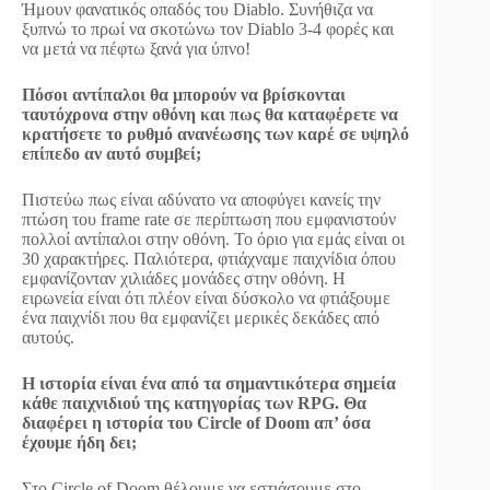
Ήμουν φανατικός οπαδός του Diablo. Συνήθιζα να
ξυπνώ το πρωί να σκοτώνω τον Diablo 3-4 φορές και
να μετά να πέφτω ξανά για ύπνο!
Πόσοι αντίπαλοι θα μπορούν να βρίσκονται
ταυτόχρονα στην οθόνη και πως θα καταφέρετε να
κρατήσετε το ρυθμό ανανέωσης των καρέ σε υψηλό
επίπεδο αν αυτό συμβεί;
Πιστεύω πως είναι αδύνατο να αποφύγει κανείς την
πτώση του frame rate σε περίπτωση που εμφανιστούν
πολλοί αντίπαλοι στην οθόνη. Το όριο για εμάς είναι οι
30 χαρακτήρες. Παλιότερα, φτιάχναμε παιχνίδια όπου
εμφανίζονταν χιλιάδες μονάδες στην οθόνη. Η
ειρωνεία είναι ότι πλέον είναι δύσκολο να φτιάξουμε
ένα παιχνίδι που θα εμφανίζει μερικές δεκάδες από
αυτούς.
H ιστορία είναι ένα από τα σημαντικότερα σημεία
κάθε παιχνιδιού της κατηγορίας των RPG. Θα
διαφέρει η ιστορία του Circle of Doom απ’ όσα
έχουμε ήδη δει;
Στο Circle of Doom θέλουμε να εστιάσουμε στο