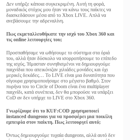
Δεν υπήρξε κάποια συγκεκριμένη. Αυτή τη φορά,
μοναδικός στόχος μου ήταν να κάνω τους παίκτες να
διασκεδάσουν μέσα από το Xbox LIVE. Απλά να
ανεβάσουμε την αδρεναλίνη.
Πως εκμεταλλευθήκατε την ισχύ του Xbox 360 και
τις online λειτουργίες του;
Προσπαθήσαμε να ωθήσουμε το σύστημα στα όριά
του, αλλά ήταν δύσκολο να ισορροπήσουμε το επίπεδο
της ισχύς. Ήμασταν συνηθισμένοι να δημιουργούμε
παιχνίδια που απεικόνιζαν χιλιάδες μονάδες και όχι
μερικές δεκάδες… Το LIVE είναι μια δυνατότητα που
σίγουρα χρησιμοποιήσαμε στο μέγιστο βαθμό. Στον
πυρήνα του το Circle of Doom είναι ένα multiplayer
παιχνίδι, κατά συνέπεια, δεν θα μπορούσε να υπάρξει
CoD αν δεν υπήρχε το LIVE στο Xbox 360.
Γνωρίζουμε ότι το KUF:COD χρησιμοποιεί
instanced dungeons για να προσφέρει μια ποικίλη
εμπειρία στον παίκτη. Πως λειτουργεί αυτό;
Όντως δημιουργούμε τυχαία dungeons, αλλά αυτό δεν