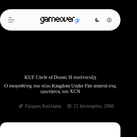
Μετάβαση
στο
περιεχόμενο
KUF Circle of Doom: Η συνέντευξη
Ο σκηνοθέτης του νέου Kingdom Under Fire απαντά στις
ερωτήσεις του XCN
Γιώργος Καλλίφας
22 Ιανουαρίου, 2008