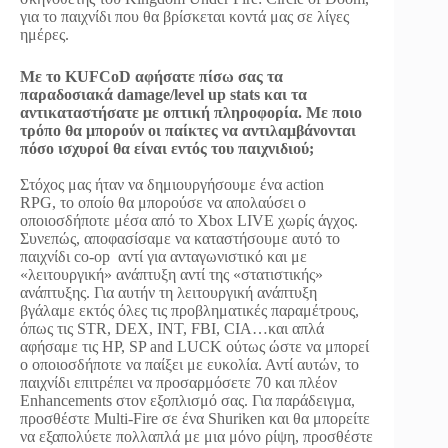
για το παιχνίδι που θα βρίσκεται κοντά μας σε λίγες
ημέρες.
Με το KUFCoD αφήσατε πίσω σας τα
παραδοσιακά damage/level up stats και τα
αντικαταστήσατε με οπτική πληροφορία. Με ποιο
τρόπο θα μπορούν οι παίκτες να αντιλαμβάνονται
πόσο ισχυροί θα είναι εντός του παιχνιδιού;
Στόχος μας ήταν να δημιουργήσουμε ένα action
RPG, το οποίο θα μπορούσε να απολαύσει ο
οποιοσδήποτε μέσα από το Xbox LIVE χωρίς άγχος.
Συνεπώς, αποφασίσαμε να καταστήσουμε αυτό το
παιχνίδι co-op αντί για ανταγωνιστικό και με
«λειτουργική» ανάπτυξη αντί της «στατιστικής»
ανάπτυξης. Για αυτήν τη λειτουργική ανάπτυξη
βγάλαμε εκτός όλες τις προβληματικές παραμέτρους,
όπως τις STR, DEX, INT, FBI, CIA…και απλά
αφήσαμε τις HP, SP and LUCK ούτως ώστε να μπορεί
ο οποιοσδήποτε να παίξει με ευκολία. Αντί αυτών, το
παιχνίδι επιτρέπει να προσαρμόσετε 70 και πλέον
Enhancements στον εξοπλισμό σας. Για παράδειγμα,
προσθέστε Multi-Fire σε ένα Shuriken και θα μπορείτε
να εξαπολύετε πολλαπλά με μια μόνο ρίψη, προσθέστε