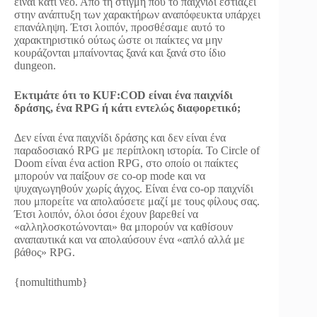
είναι κάτι νέο. Από τη στιγμή που το παιχνίδι εστιάζει
στην ανάπτυξη των χαρακτήρων αναπόφευκτα υπάρχει
επανάληψη. Έτσι λοιπόν, προσθέσαμε αυτό το
χαρακτηριστικό ούτως ώστε οι παίκτες να μην
κουράζονται μπαίνοντας ξανά και ξανά στο ίδιο
dungeon.
Εκτιμάτε ότι το KUF:COD είναι ένα παιχνίδι
δράσης, ένα RPG ή κάτι εντελώς διαφορετικό;
Δεν είναι ένα παιχνίδι δράσης και δεν είναι ένα
παραδοσιακό RPG με περίπλοκη ιστορία. Το Circle of
Doom είναι ένα action RPG, στο οποίο οι παίκτες
μπορούν να παίξουν σε co-op mode και να
ψυχαγωγηθούν χωρίς άγχος. Είναι ένα co-op παιχνίδι
που μπορείτε να απολαύσετε μαζί με τους φίλους σας.
Έτσι λοιπόν, όλοι όσοι έχουν βαρεθεί να
«αλληλοσκοτώνονται» θα μπορούν να καθίσουν
αναπαυτικά και να απολαύσουν ένα «απλό αλλά με
βάθος» RPG.
{nomultithumb}