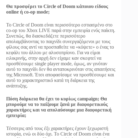
Θα προσφέρει το Circle of Doom κάποιου είδους
online ή co-op mode;
Το Circle of Doom είναι περισσότερο εστιασμένο στο
co-op του Xbox LIVE παρά στην εμπειρία ενός παίκτη.
Συνεπώς, θα διασκεδάζετε περισσότερο
απολαμβάνοντας το παιχνίδι συνεργαζόμενοι με τους
φίλους σας αντί να προσπαθείτε να «κόψετε» ο ένας το
κεφάλι του άλλου με αλυσοπρίονο. Για να είμαι
ειλικρινής, στην αρχή δεν είχαμε καν σκεφτεί να
προσθέσουμε single player mode, όμως, αν γινόταν
αυτό το παιχνίδι δεν θα ανταποκρινόταν στις απαιτήσεις
της Microsoft. Έτσι αποφασίσαμε να προσθέσουμε και
αυτό το χαρακτηριστικό κατά τη διάρκεια της
ανάπτυξης.
Πόση διάρκεια θα έχει το κυρίως campaign; Θα
μπορούμε να το παίξουμε ξανά με διαφορετικούς
χαρακτήρες και να απολαύσουμε μια διαφορετική
εμπειρία;
Τέσσερις από τους έξι χαρακτήρες έχουν ξεχωριστή
ιστορία, ενώ οι δύο όχι. Το Circle of Doom είναι ένα