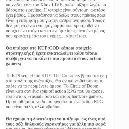
παιχνίδι μέσω του Xbox LIVE, οπότε ρίξαμε λιγότερο
βάρος στο storyline. Η ιστορία είναι σύντομη, ωστόσο
έχει βάθος. Προσπάθησα να δείξω στους παίκτες ποια
είναι η εκτίμησή μου για την ανθρώπινη φύση. Ίσως η
θέληση να είναι ένα πρόγραμμα που προσπαθεί να
πετύχει ένα στόχο και το πνεύμα ίσως είναι ένα μέρος
που κρατάει μέσα του μνήμες… κάτι τέτοιο.
Θα υπάρχει στο KUF:COD κάποιο στοιχείο
στρατηγικής ή έχετε εγκαταλείψει κάθε τέτοια
σκέψη για να το κάνετε πιο προσιτό στους action
gamers;
Το RTS sequel του KUF: The Crusaders βρίσκεται ήδη
στο στάδιο της ανάπτυξης. Θα ανακοινωθεί σύντομα,
οπότε να το περιμένετε άμεσα. Το Circle of Doom
είναι κάτι σαν ένα spin-off action RPG που θα αρέσει
τόσο στους «casual» όσο και στους hardcore gamers.
Προσπαθήσαμε να δημιουργήσουμε ένα action RPG
που είναι απλό, αλλά «βαθύ».
Θα έχουμε τη δυνατότητα να παίξουμε ως ένας από
τους σέξι θηλυκούς χαρακτήρες για άλλη μια φορά