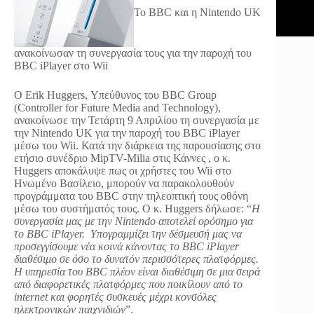
To BBC και η Nintendo UK
ανακοίνωσαν τη συνεργασία τους για την παροχή του
BBC iPlayer στο Wii
Ο Erik Huggers, Υπεύθυνος του BBC Group
(Controller for Future Media and Technology),
ανακοίνωσε την Τετάρτη 9 Απριλίου τη συνεργασία με
την Nintendo UK για την παροχή του BBC iPlayer
μέσω του Wii. Κατά την διάρκεια της παρουσίασης στο
ετήσιο συνέδριο MipTV-Milia στις Κάννες , ο κ.
Huggers αποκάλυψε πως οι χρήστες του Wii στο
Ηνωμένο Βασίλειο, μπορούν να παρακολουθούν
προγράμματα του BBC στην τηλεοπτική τους οθόνη
μέσω του συστήματός τους. Ο κ. Huggers δήλωσε: “
Η
συνεργασία μας με την Nintendo αποτελεί ορόσημο για
το BBC iPlayer. Υπογραμμίζει την δέσμευσή μας να
προσεγγίσουμε νέα κοινά κάνοντας το BBC iPlayer
διαθέσιμο σε όσο το δυνατόν περισσότερες πλατφόρμες.
Η υπηρεσία του BBC πλέον είναι διαθέσιμη σε μια σειρά
από διαφορετικές πλατφόρμες που ποικίλουν από το
internet και φορητές συσκευές μέχρι κονσόλες
ηλεκτρονικών παιχνιδιών
”.