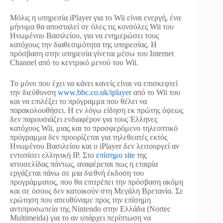
Μόλις η υπηρεσία iPlayer για το Wii είναι ενεργή, ένα
μήνυμα θα αποσταλεί σε όλες τις κονσόλες Wii του
Ηνωμένου Βασιλείου, για να ενημερώσει τους
κατόχους την διαθεσιμότητα της υπηρεσίας. Η
πρόσβαση στην υπηρεσία γίνεται μέσω του Internet
Channel από το κεντρικό μενού του Wii.
Το μόνο που έχει να κάνει κανείς είναι να επισκεφτεί
την διεύθυνση
www.bbc.co.uk/iplayer
από το Wii του
και να επιλέξει το πρόγραμμα που θέλει να
παρακολουθήσει. Η εν λόγω είδηση εκ πρώτης όψεως
δεν παρουσιάζει ενδιαφέρον για τους Έλληνες
κατόχους Wii, μιας και το προσφερόμενο τηλεοπτικό
πρόγραμμα δεν προορίζεται για τηλεθεατές εκτός
Ηνωμένου Βασιλείου και ο iPlayer δεν λειτουργεί αν
εντοπίσει ελληνική IP. Στο
επίσημο site
της
ιστοσελίδας πάντως, αναφέρεται πως η εταιρία
εργάζεται πάνω σε μια διεθνή έκδοση του
προγράμματος, που θα επιτρέπει την πρόσβαση ακόμη
και σε όσους δεν κατοικούν στη Μεγάλη Βρετανία. Σε
ερώτηση που απευθύναμε προς την επίσημη
αντιπροσωπεία της Nintendo στην Ελλάδα (Nortec
Multimeida) για το αν υπάρχει περίπτωση να