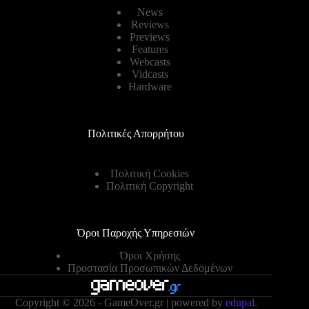
News
Reviews
Previews
Features
Webcasts
Vidcasts
Hardware
Πολιτικές Απορρήτου
Πολιτική Cookies
Πολιτική Copyright
Όροι Παροχής Υπηρεσιών
Όροι Χρήσης
Προστασία Προσωπικών Δεδομένων
Copyright © 2026 - GameOver.gr | powered by
edupal.