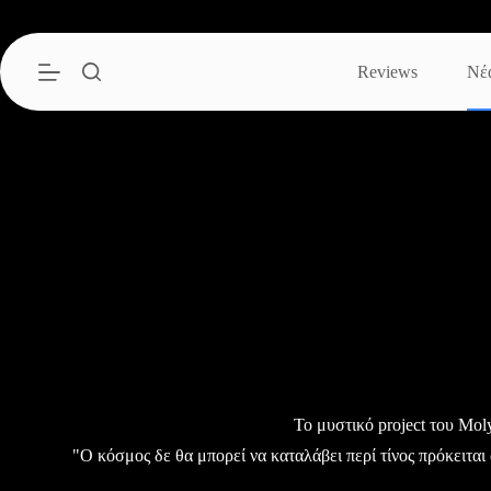
Μετάβαση
στο
περιεχόμενο
Reviews
Νέ
To μυστικό project του Mol
"Ο κόσμος δε θα μπορεί να καταλάβει περί τίνος πρόκειται α