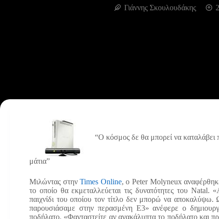
Γιάννης Σκουλουδάκης
2
“Ο κόσμος δε θα μπορεί να καταλάβει περ
μάτια”
Μιλώντας στην
Times Online
, ο Peter Molyneux αναφέρθηκε
το οποίο θα εκμεταλλεύεται τις δυνατότητες του Natal.
παιχνίδι του οποίου τον τίτλο δεν μπορώ να αποκαλύψω.
παρουσιάσαμε στην περασμένη Ε3» ανέφερε ο δημιουργ
ποδήλατο. «Φανταστείτε αν ανακάλυπτα το ποδήλατο και π