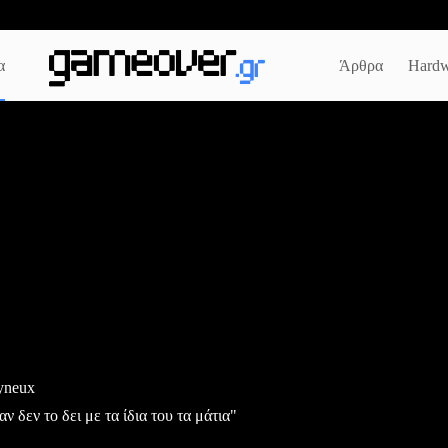
α
Άρθρα
Hardw
yneux
ν δεν το δει με τα ίδια του τα μάτια"