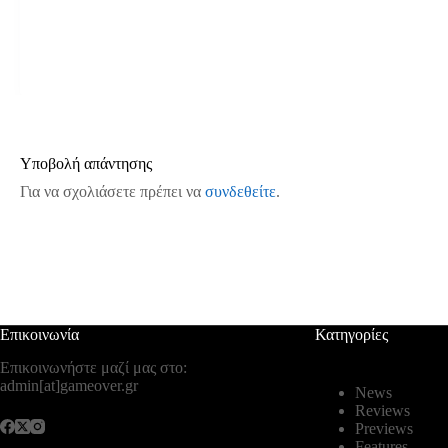
Υποβολή απάντησης
Για να σχολιάσετε πρέπει να
συνδεθείτε
.
Επικοινωνία
Κατηγορίες
Επικοινωνήστε μαζί μας στο:
admin[at]gameover.gr
News
Reviews
Previews
Features