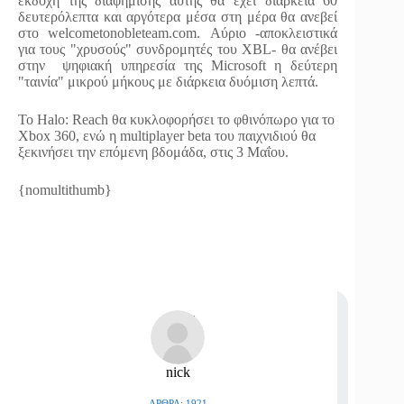
εκδοχή της διαφήμισης αυτής θα έχει διάρκεια 60
δευτερόλεπτα και αργότερα μέσα στη μέρα θα ανεβεί
στο welcometonobleteam.com. Αύριο -αποκλειστικά
για τους "χρυσούς" συνδρομητές του XBL- θα ανέβει
στην ψηφιακή υπηρεσία της Microsoft η δεύτερη
"ταινία" μικρού μήκους με διάρκεια δυόμιση λεπτά.
Το Halo: Reach θα κυκλοφορήσει το φθινόπωρο για το
Xbox 360, ενώ η multiplayer beta του παιχνιδιού θα
ξεκινήσει την επόμενη βδομάδα, στις 3 Μαΐου.
{nomultithumb}
nick
ΆΡΘΡΑ: 1921