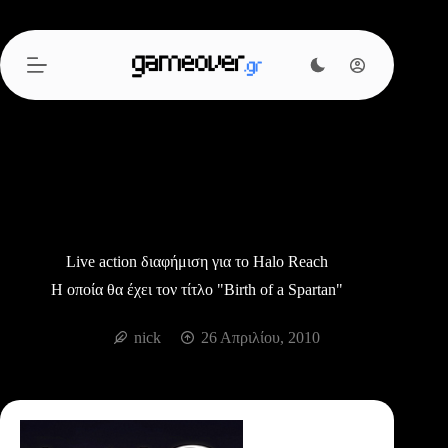
Μετάβαση
στο
περιεχόμενο
Live action διαφήμιση για το Halo Reach
Η οποία θα έχει τον τίτλο "Birth of a Spartan"
nick
26 Απριλίου, 2010