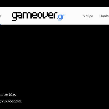
α
Άρθρα
Hardw
am για Mac
ς κυκλοφορίες