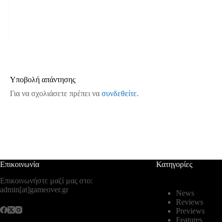
Υποβολή απάντησης
Για να σχολιάσετε πρέπει να
συνδεθείτε
.
Επικοινωνία
Κατηγορίες
Επικοινωνήστε μαζί μας στο:
admin[at]gameover.gr
News
Reviews
Previews
Features