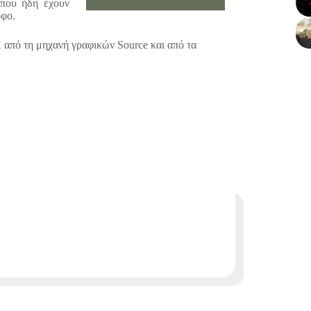
 που ήδη έχουν
οφο.
 από τη μηχανή γραφικών Source και από τα