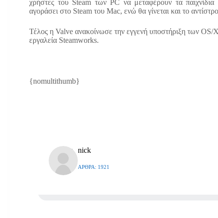
χρήστες του Steam των PC να μεταφέρουν τα παιχνίδια
αγοράσει στο Steam του Mac, ενώ θα γίνεται και το αντίστρ
Τέλος η Valve ανακοίνωσε την εγγενή υποστήριξη των OS/X
εργαλεία Steamworks.
{nomultithumb}
nick
ΆΡΘΡΑ: 1921