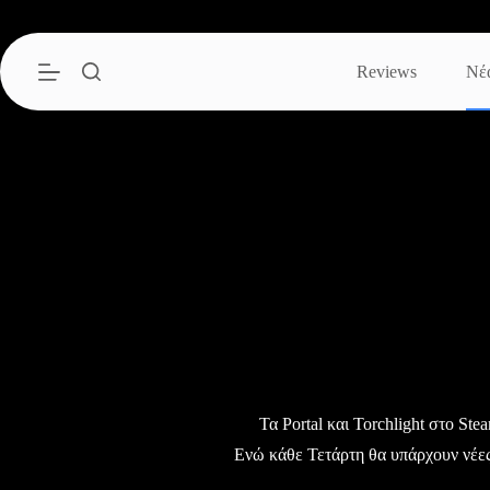
Μετάβαση
στο
περιεχόμενο
Reviews
Νέ
Τα Portal και Torchlight στο Ste
Ενώ κάθε Τετάρτη θα υπάρχουν νέε