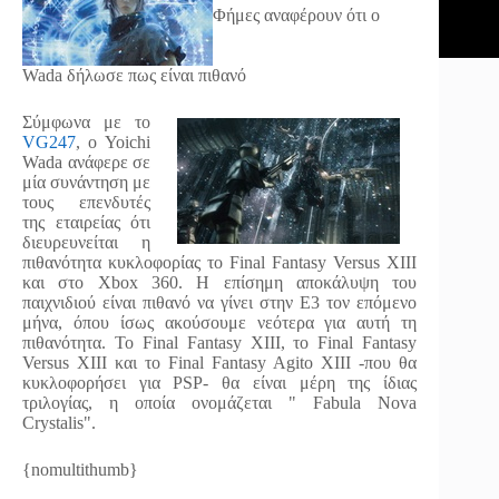
Φήμες αναφέρουν ότι ο
Wada δήλωσε πως είναι πιθανό
Σύμφωνα με το
VG247
, ο Yoichi
Wada ανάφερε σε
μία συνάντηση με
τους επενδυτές
της εταιρείας ότι
διευρευνείται η
πιθανότητα κυκλοφορίας το Final Fantasy Versus XIII
και στο Xbox 360. Η επίσημη αποκάλυψη του
παιχνιδιού είναι πιθανό να γίνει στην Ε3 τον επόμενο
μήνα, όπου ίσως ακούσουμε νεότερα για αυτή τη
πιθανότητα. Το Final Fantasy XIII, το Final Fantasy
Versus XIII και το Final Fantasy Agito XIII -που θα
κυκλοφορήσει για PSP- θα είναι μέρη της ίδιας
τριλογίας, η οποία ονομάζεται " Fabula Nova
Crystalis".
{nomultithumb}