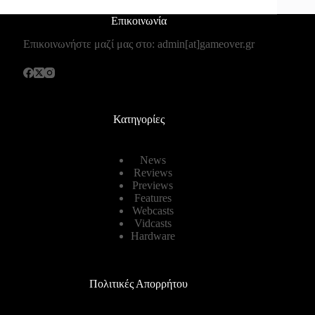
Επικοινωνία
Επικοινωνήστε μαζί μας στο: admin[at]gameover.gr
Κατηγορίες
News
Reviews
Previews
Features
Webcasts
Vidcasts
Hardware
Πολιτικές Απορρήτου