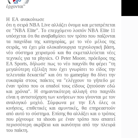
έρχονται”
Η EA ανακοίνωσε
ότι η σειρά NBA Live αλλάζει όνομα και μετατρέπεται
σε "NBA Elite". Το επερχόμενο λοιπόν NBA Elite 11
υπόσχεται ότι θα αναβαθμίσει τον τρόπο που παίζονται
τα παιχνίδια της κατηγορίας, με το νέο μέλος της
σειράς, να έχει μία ολοκαίνουργια τεχνολογική βάση,
νέο σύστημα χειρισμού και θα εκμεταλλεύεται νέες
τεχνικές για τα physics. Ο Peter Moore, πρόεδρος της
EA Sports, δήλωσε πως το νέο παιχνίδι θα φέρει "τη
μεγαλύτερη εξέλιξη που έχει γνωρίσει το είδος την
τελευταία δεκαετία" και ότι το gameplay θα δίνει την
ευκαιρία στους παίκτες να "ελέγχουν το γήπεδο με
έναν τρόπο που οι οπαδοί τους είδους ζητούσαν εδώ
και χρόνια". Η σημαντικότερη αλλαγή στο παιχνίδι
είναι η αντιστοίχηση των κινήσεων που γίνονται με τον
αναλογικό μοχλό. Σύμφωνα με την EA όλες οι
κινήσεις, επιθετικές και αμυντικές, θα επηρεαστούν
από αυτό το σύστημα. Επίσης θα αλλάξει και ο τρόπος
που ρίχνουμε τα shoots με έναν τρόπο που απαιτεί
περισσότερη ακρίβεια και ικανότητα από την πλευρά
του παίκτη.