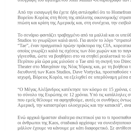
Από την εισαγωγή θα έχετε ήδη αντιληφθεί ότι το Homefront 
Βορείου Κορέας στη θέση της απόλυτης οικονομικής/ στρατ
πτώση και κρίση της Αμερικής και, στη συνέχεια, την εισβ
Το σενάριο φαντάζει τραβηγμένο από τα μαλλιά και οι υπεύ
Studios το γνωρίζουν καλά αυτό. Για αυτόν το λόγο “στρατ
“Tae”, έναν πραγματικό πρώην πράκτορα της CIA, κορεατικ
οποίος γνωρίζει καλά τις σχέσεις των δύο χωρών και το παγ
γίγνεσθαι, ώστε να βοηθήσει στο να στηθεί ρεαλιστικά το ό
Περίπου μία ώρα μας μιλούσε ο Tae από τη σκηνή του Direc
Theater στο Μανχάταν της Νέας Υόρκης και, με τη βοήθεια τ
διευθυντή των Kaos Studios, Dave Vortycka, προσπαθούσε ν
ισχυρή, Βόρειος Κορέα, να εξελιχθεί σε υπερδύναμη μέσα σ
“Ο Μέγας Αλέξανδρος κατέκτησε τον κόσμο σε 15 χρόνια, ο
το σύνολο της Ευρώπης σε 12 χρόνια. Υπό τις κατάλληλες σ
που εμείς θέλουμε να αφηγηθούμε, αυτές οι συνθήκες όντως
Αμερική, την καταστρέφει ολοσχερώς και την κατακτά”, ανα
Ενώ αρχικά ήμασταν ιδιαίτερα σκεπτικοί για το τι προσπαθο
οι άνθρωποι της Kaos, σταδιακά αρχίσαμε να συνειδητοποιο
μάλλον έχουμε να κάνουμε με κάτι διαφορετικό. Σε αντίθε