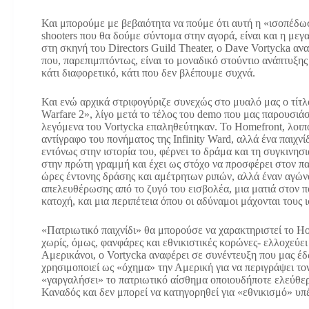
Και μπορούμε με βεβαιότητα να πούμε ότι αυτή η «ισοπέδω
shooters που θα δούμε σύντομα στην αγορά, είναι και η με
στη σκηνή του Directors Guild Theater, o Dave Vortycka αν
που, παρεπιμπτόντως, είναι το μοναδικό στούντιο ανάπτυξης
κάτι διαφορετικό, κάτι που δεν βλέπουμε συχνά.
Και ενώ αρχικά στριφογύριζε συνεχώς στο μυαλό μας ο τίτ
Warfare 2», λίγο μετά το τέλος του demo που μας παρουσιάσ
λεγόμενα του Vortycka επαληθεύτηκαν. Το Homefront, λοιπό
αντίγραφο του πονήματος της Infinity Ward, αλλά ένα παιχνί
εντόνως στην ιστορία του, φέρνει το δράμα και τη συγκινησ
στην πρώτη γραμμή και έχει ως στόχο να προσφέρει στον πα
ώρες έντονης δράσης και αμέτρητων ριπών, αλλά έναν αγών
απελευθέρωσης από το ζυγό του εισβολέα, μια ματιά στον π
κατοχή, και μια περιπέτεια όπου οι αδύναμοι μάχονται τους 
«Πατριωτικό παιχνίδι» θα μπορούσε να χαρακτηριστεί το Ho
χωρίς, όμως, φανφάρες και εθνικιστικές κορώνες- ελλοχεύει 
Αμερικάνοι, ο Vortycka αναφέρει σε συνέντευξη που μας έδ
χρησιμοποιεί ως «όχημα» την Αμερική για να περιγράψει τον
«γαργαλήσει» το πατριωτικό αίσθημα οποιουδήποτε ελεύθερ
Καναδός και δεν μπορεί να κατηγορηθεί για «εθνικισμό» υπ