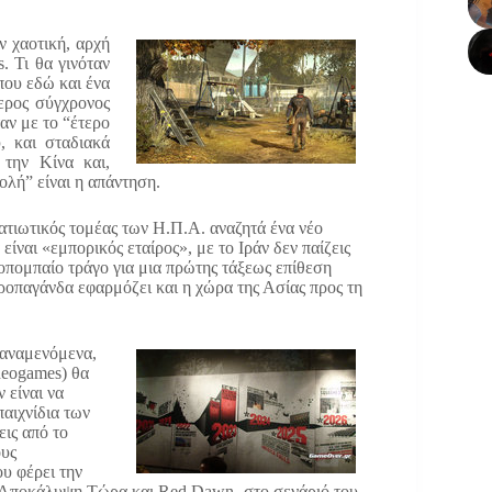
ν χαοτική, αρχή
. Τι θα γινόταν
που εδώ και ένα
ερος σύγχρονος
αν με το “έτερο
, και σταδιακά
 την Κίνα και,
ολή” είναι η απάντηση.
ρατιωτικός τομέας των Η.Π.Α. αναζητά ένα νέο
 είναι «εμπορικός εταίρος», με το Ιράν δεν παίζεις
οπομπαίο τράγο για μια πρώτης τάξεως επίθεση
προπαγάνδα εφαρμόζει και η χώρα της Ασίας προς τη
 αναμενόμενα,
deogames) θα
 είναι να
αιχνίδια των
ις από το
ους
ου φέρει την
 Αποκάλυψη Τώρα και Red Dawn- στο σενάριό του.