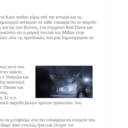
α Kaos studios γύρω από την ιστορία και τις
ημιουργοί ανέφεραν σε κάθε ευκαιρία ότι το παιχνίδι
ις και όχι που βλέπεις, ένα σύγχρονο Red Dawn και
κύπτει ότι η μαγική πινελιά του Millius είναι
ώσει ούτε τις προσδοκίες που μας δημιούργησαν τα
ι πως αυτό που
 στον παίκτη
 ο Vortycka και
ρίτη αποστολή
d Theater και
υσας,
. Σε ό,τι
ασικό παιχνίδι βολών πρώτου προσώπου, που
α να μεταβούμε στα πιο ενδιαφέροντα στοιχεία που
δαμε ήταν εντελώς ήπιο και έδειχνε τον