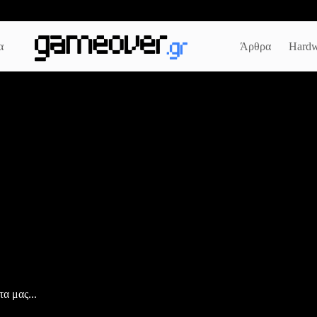
α
Άρθρα
Hardw
α μας...