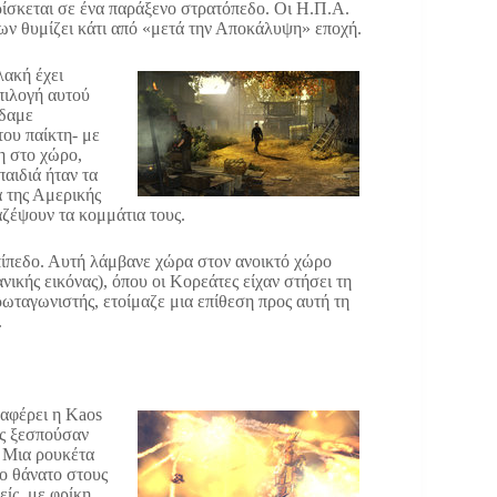
ρίσκεται σε ένα παράξενο στρατόπεδο. Οι Η.Π.Α.
ων θυμίζει κάτι από «μετά την Αποκάλυψη» εποχή.
λακή έχει
πιλογή αυτού
ίδαμε
ου παίκτη- με
η στο χώρο,
αιδιά ήταν τα
α της Αμερικής
αζέψουν τα κομμάτια τους.
επίπεδο. Αυτή λάμβανε χώρα στον ανοικτό χώρο
ικής εικόνας), όπου οι Κορεάτες είχαν στήσει τη
πρωταγωνιστής, ετοίμαζε μια επίθεση προς αυτή τη
.
ναφέρει η Kaos
ες ξεσπούσαν
. Μια ρουκέτα
ο θάνατο στους
είς, με φρίκη,