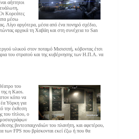
ναι αήττητοι
 ευάλωτη,
 Οι Κορεάτες
ματα μέσω
ας. Λίγο αργότερα, μέσα από ένα πονηρό σχέδιο,
κτώντας αρχικά τη Χαβάη και στη συνέχεια το San
εργού υλικού στον ποταμό Μισισιπή, κόβοντας έτσι
άρια του στρατού και της κυβέρνησης των Η.Π.Α. να
 θέατρο του
 της η Kaos.
 στον κόπο να
Νέα Υόρκη για
πό την έκθεση
 του τίτλου, ο
δημοσιογράφων
έκθεσης βιντεοπαιχνιδιών του πλανήτη, και αφετέρου,
τα των FPS που βρίσκονται εκεί έξω ή που θα