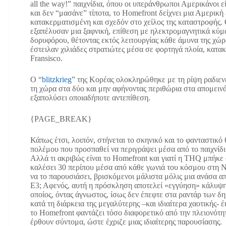
all the way!” παιχνίδια, όπου οι υπεράνθρωποι Αμερικάνοι εί
και δεν “μασάνε” τίποτα, το Homefront δείχνει μια Αμερική
κατακερματισμένη και σχεδόν στο χείλος της καταστροφής.
εξαπέλυσαν μια ξαφνική, επίθεση με ηλεκτρομαγνητικά κύ
δορυφόρου, θέτοντας εκτός λειτουργίας κάθε άμυνα της χώρ
έστειλαν χιλιάδες στρατιώτες μέσα σε φορτηγά πλοία, κατα
Fransisco.
O “
blitzkrieg
” της Κορέας ολοκληρώθηκε με τη ρίψη ραδιεν
τη χώρα στα δύο και μην αφήνοντας περιθώρια στα απομειν
εξαπολύσει οποιαδήποτε αντεπίθεση.
{PAGE_BREAK}
Κάπως έτσι, λοιπόν, στήνεται το σκηνικό και το φανταστικό
πολέμου που προσπαθεί να περιγράψει μέσα από το παιχνίδι
Αλλά τι ακριβώς είναι το Homefront και γιατί η THQ μπήκε
καλέσει 30 περίπου μέσα από κάθε γωνιά του κόσμου στη 
να το παρουσιάσει, βρισκόμενοι μάλιστα μόλις μια ανάσα α
Ε3; Αφενός, αυτή η πρόσκληση αποτελεί «εγγύηση» κάλυψης
οποίος, όντας άγνωστος, ίσως δεν έπεφτε στα ραντάρ των 
κατά τη διάρκεια της μεγαλύτερης –και ιδιαίτερα χαοτικής- 
το Homefront φαντάζει τόσο διαφορετικό από την πλειονότη
έρθουν σύντομα, ώστε έχριζε μιας ιδιαίτερης παρουσίασης.