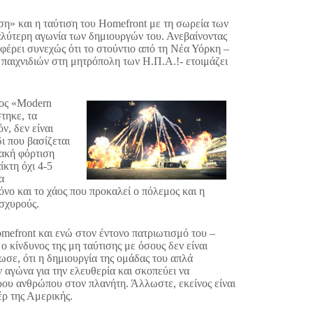
ση» και η ταύτιση του Homefront με τη σωρεία των
γαλύτερη αγωνία των δημιουργών του. Ανεβαίνοντας
αφέρει συνεχώς ότι το στούντιο από τη Νέα Υόρκη –
 παιχνιδιών στη μητρόπολη των Η.Π.Α.!- ετοιμάζει
λος «Modern
τηκε, τα
ν, δεν είναι
δι που βασίζεται
ιακή φόρτιση
ίκτη όχι 4-5
α
όνο και το χάος που προκαλεί ο πόλεμος και η
ισχυρούς.
mefront και ενώ στον έντονο πατριωτισμό του –
ο κίνδυνος της μη ταύτισης με όσους δεν είναι
ωσε, ότι η δημιουργία της ομάδας του απλά
 αγώνα για την ελευθερία και σκοπεύει να
ου ανθρώπου στον πλανήτη. Άλλωστε, εκείνος είναι
έρ της Αμερικής.