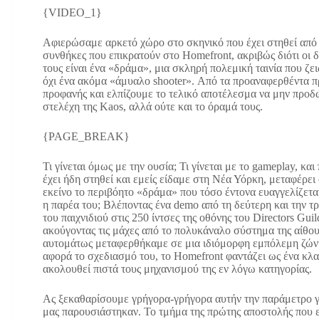
{VIDEO_1}
Αφιερώσαμε αρκετό χώρο στο σκηνικό που έχει στηθεί από τ
συνθήκες που επικρατούν στο Homefront, ακριβώς διότι οι δ
τους είναι ένα «δράμα», μια σκληρή πολεμική ταινία που ζε
όχι ένα ακόμα «άμυαλο shooter». Από τα προαναφερθέντα προ
προφανής και ελπίζουμε το τελικό αποτέλεσμα να μην προδ
στελέχη της Kaos, αλλά ούτε και το όραμά τους.
{PAGE_BREAK}
Τι γίνεται όμως με την ουσία; Τι γίνεται με το gameplay, κα
έχει ήδη στηθεί και εμείς είδαμε στη Νέα Υόρκη, μεταφέρει
εκείνο το περιβόητο «δράμα» που τόσο έντονα ευαγγελίζεται
η παρέα του; Βλέποντας ένα demo από τη δεύτερη και την τ
του παιχνιδιού στις 250 ίντσες της οθόνης του Directors Guil
ακούγοντας τις μάχες από το πολυκάναλο σύστημα της αίθο
αυτομάτως μεταφερθήκαμε σε μια ιδιόμορφη εμπόλεμη ζώνη
αφορά το σχεδιασμό του, το Homefront φαντάζει ως ένα κλ
ακολουθεί πιστά τους μηχανισμού της εν λόγω κατηγορίας.
Ας ξεκαθαρίσουμε γρήγορα-γρήγορα αυτήν την παράμετρο γι
μας παρουσιάστηκαν. Το τμήμα της πρώτης αποστολής που εί