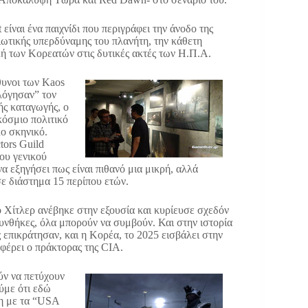
είναι ένα παιχνίδι που περιγράφει την άνοδο της
ιωτικής υπερδύναμης του πλανήτη, την κάθετη
ολή των Κορεατών στις δυτικές ακτές των Η.Π.Α.
θυνοι των Kaos
ολόγησαν” τον
ής καταγωγής, ο
κόσμιο πολιτικό
λο σκηνικό.
tors Guild
ου γενικού
α εξηγήσει πως είναι πιθανό μια μικρή, αλλά
ε διάστημα 15 περίπου ετών.
 Χίτλερ ανέβηκε στην εξουσία και κυρίευσε σχεδόν
υνθήκες, όλα μπορούν να συμβούν. Και στην ιστορία
 επικράτησαν, και η Κορέα, το 2025 εισβάλει στην
φέρει ο πράκτορας της CIA.
ύν να πετύχουν
ύμε ότι εδώ
ση με τα “USA