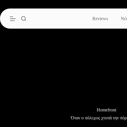
Μετάβαση
στο
περιεχόμενο
Reviews
Νέ
Homefront
Όταν ο πόλεμος χτυπά την πόρτ