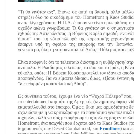
“Τι θα γινόταν αν;”. Επάνω σε αυτή τη βασική, αλλά μάλλο
στηρίζει όλο το οικοδόμημα του Homefront η Kaos Studios
αν σε λίγα χρόνια οι Η.Π.Α. έπαυαν να είναι η υπερδύναμη 
σχεδόν αιώνα γνωρίζουμε; Τι θα γινόταν αν ο σημαντικότ
εχθρός της Αστερόεσσας -η Βόρειος Κορέα δηλαδή- ενωνότ
ήμισύ” του, τη νότια πλευρά της κορεατικής χερσονήσου
έπαιρνε υπό τη σφαίρα της επιρροής του την Ιαπωνία,
γενικότερα, όλη τη νοτιοανατολική Ασία; “Πόλεμος και εισβ
Είναι προφανές ότι το τελευταίο διάστημα η κυβέρνηση/ στ
αντίπαλο. Η Ρωσία μας τελείωσε, το ίδιο και το Ιράκ, η Κίνα
εύκολα, οπότε; Η Βόρεια Κορέα αποτελεί τον ιδανικό αποδι
προπαγάνδας. Για να είμαστε δίκαιοι, όμως, εξίσου έντονη 
“διεφθαρμένη καπιταλιστική Δύση”.
Ως συνέπεια τούτου, έχουμε ένα νέο “Ψυχρό Πόλεμο” που,
το entertainment κομμάτι της Αμερικής (κινηματογράφος/ vi
εκμεταλλευθεί στο έπακρο. Όμως, δική μας αρμοδιότητα δεν
σχολιάσουμε ή να κριτικάρουμε τα παγκόσμια γεωπολιτικά π
ισχυρών, αλλά να σας μεταφέρουμε τις πρώτες μας εντυπώσε
Homefront, ένα παιχνίδι που έρχεται από τα Kaos Studios (τ
δημιουργούς των Desert Combat mod, και
Frontlines
) και π
υπογραφή του αγαπημένου John Millius -σεναριογράφο των